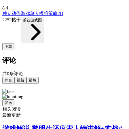
8.4
独立
动作游戏
单人
模拟
策略
2D
2252帖子
前往游戏圈
下载
评论
共0条评论
综合
最新
最热
发送
相关阅读
最新更新
游戏解说 黎明生还疯索人物讲解+实战#