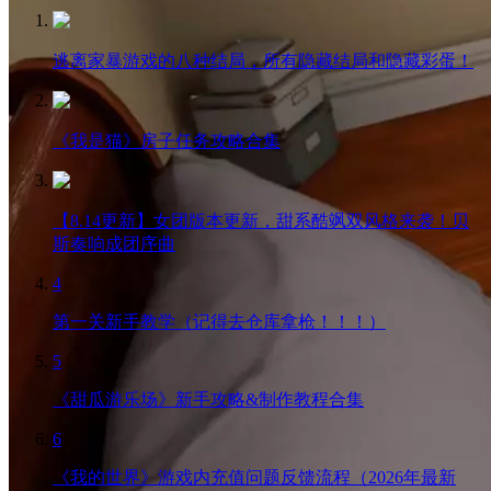
逃离家暴游戏的八种结局，所有隐藏结局和隐藏彩蛋！
《我是猫》房子任务攻略合集
【8.14更新】女团版本更新，甜系酷飒双风格来袭！贝
斯奏响成团序曲
4
第一关新手教学（记得去仓库拿枪！！！）
5
《甜瓜游乐场》新手攻略&制作教程合集
6
《我的世界》游戏内充值问题反馈流程（2026年最新