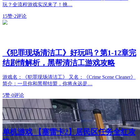
玩？全流程游戏实况来了！挑…
15赞
·
2评论
《犯罪现场清洁工》好玩吗？第1-12章完
结剧情解析，黑帮清洁工游戏攻略
游戏名：《犯罪现场清洁工》 又名：《Crime Scene Cleaner》
简介：一旦你和黑帮结盟，你将永远是…
5赞
·
0评论
单机游戏 【塞雷卡2】居民区任务全红攻