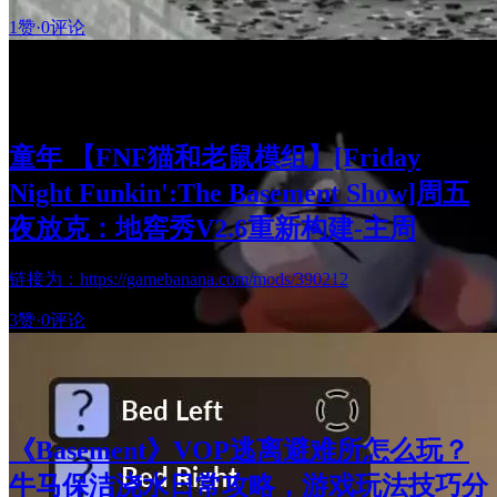
1赞
·
0评论
童年 【FNF猫和老鼠模组】[Friday
Night Funkin':The Basement Show]周五
夜放克：地窖秀V2.6重新构建-主周
链接为：https://gamebanana.com/mods/390212
3赞
·
0评论
《Basement》VOP逃离避难所怎么玩？
牛马保洁浇水日常攻略，游戏玩法技巧分