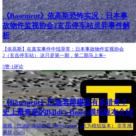
《Basement》依高斯恐怖实况：日本事
故物件监视协会2玄岳停车站灵异事件解
析
【依高斯】在真实事件中找异常：日本事故物件监视协会
2（玄岳停车站） 这只是第一期，第二期马上来~
5赞
·
1评论
《Basement》巴迪老师模组有多猎奇？
史上最奇葩的Baldi's Basics模组版本介绍
游戏：巴迪的基础教育 baldi's basics（此为模组版本） 非常感
谢你 (^ω^)