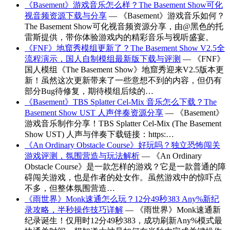
《Basement》游戏音乐怎么样？The Basement Show可化
视音频资源下载与分享
— 《Basement》游戏音乐如何？
The Basement Show可化视音频资源分享，由@黑色的托
雷斯提供，带你体验游戏内的精彩音乐与视听盛宴。
《FNF》地窟秀模组更新了？The Basement Show V2.5全
流程演示，国人自制模组最新版下载与评测
— 《FNF》
国人模组《The Basement Show》地窟秀迎来V2.5版本更
新！虽然这次更新带来了一些意想不到的内容，但仍有
部分Bug待修复，期待模组后续的…
《Basement》TBS Splatter Cel-Mix 音乐怎么下载？The
Basement Show UST 人声伴奏资源分享
— 《Basement》
游戏音乐制作分享！TBS Splatter Cel-Mix (The Basement
Show UST) 人声与伴奏下载链接：https:…
《An Ordinary Obstacle Course》好玩吗？独立恐怖闯关
游戏评测，氛围营造与玩法解析
— 《An Ordinary
Obstacle Course》是一款怎样的游戏？它是一款普通的障
碍闯关游戏，也是作者的处女作。虽然游戏中的惊吓点
不多，但整体氛围营造…
《雨世界》Monk速通怎么玩？12分49秒383 Any%新纪
录攻略，半秒操作技巧详解
— 《雨世界》Monk速通新
纪录诞生！仅用时12分49秒383，成功刷新Any%模式最