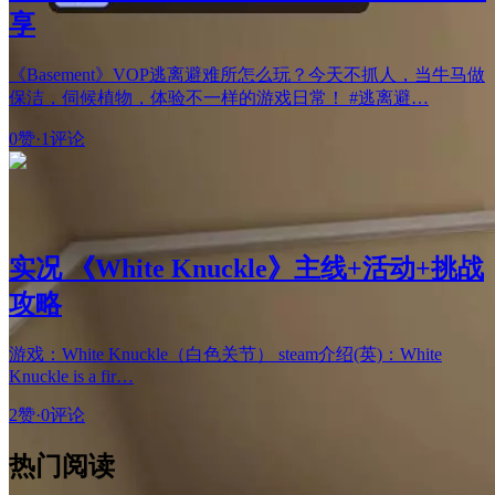
享
《Basement》VOP逃离避难所怎么玩？今天不抓人，当牛马做
保洁，伺候植物，体验不一样的游戏日常！ #逃离避…
0赞
·
1评论
实况 《White Knuckle》主线+活动+挑战
攻略
游戏：White Knuckle（白色关节） steam介绍(英)：White
Knuckle is a fir…
2赞
·
0评论
热门阅读