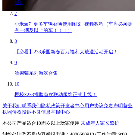
版）
7
小米su7+更多车辆召唤使用图文+视频教程（车库必须拥
有一辆及以上的车！！！）
8
【必看】233乐园新春百万福利大放送活动开启！
9
汤姆猫系列游戏合集
10
樱校×233捏脸首次联动服饰正式上线！
关于我们
联系我们
隐私政策
开发者中心
用户协议
免责声明
营业
执照
侵权投诉
不良信息举报中心
本公司产品适合10周岁以上玩家使用
未成年人家长监护
纠纷处理及不良内容举报电话：4006600910 (工作时间: 9:00-