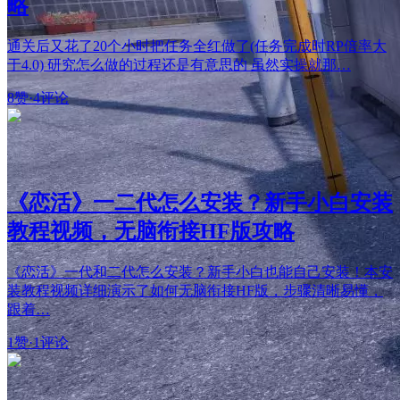
略
通关后又花了20个小时把任务全红做了(任务完成时RP倍率大
于4.0) 研究怎么做的过程还是有意思的 虽然实操就那…
8赞
·
4评论
《恋活》一二代怎么安装？新手小白安装
教程视频，无脑衔接HF版攻略
《恋活》一代和二代怎么安装？新手小白也能自己安装！本安
装教程视频详细演示了如何无脑衔接HF版，步骤清晰易懂，
跟着…
1赞
·
1评论