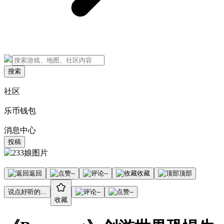
搜索
社区
乐币钱包
消息中心
投稿
返回
--
--
收藏
顶部
说点好听的...
--
--
收藏