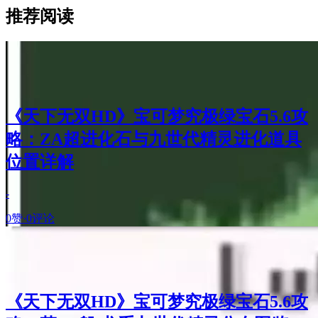
推荐阅读
《天下无双HD》宝可梦究极绿宝石5.6攻
略：ZA超进化石与九世代精灵进化道具
位置详解
-
0赞
·
0评论
《天下无双HD》宝可梦究极绿宝石5.6攻