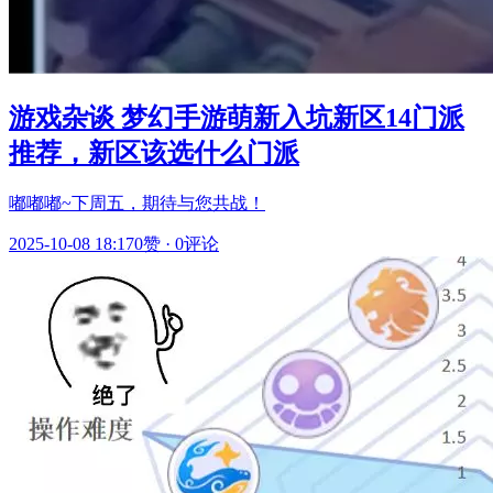
游戏杂谈 梦幻手游萌新入坑新区14门派
推荐，新区该选什么门派
嘟嘟嘟~下周五，期待与您共战！
2025-10-08 18:17
0赞
·
0评论