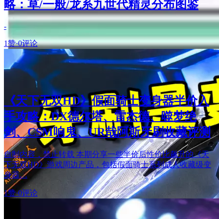
略：草/一般/龙系九世代精灵分布图鉴
-
1赞
·
0评论
《天下无双HD》假面骑士变身器半价入
手攻略：DX德尔塔、雷杰德、噬梦绝
剑、CSM响鬼、UR哉阿斯牙刷收藏评测
自制内容，禁止转载 本期分享一些半价后性价比飙升的《天
下无双HD》游戏周边产品，包括假面骑士系列成人收藏级变
身器…
1赞
·
0评论