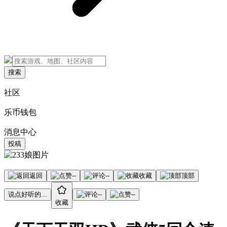
搜索
社区
乐币钱包
消息中心
投稿
返回
--
--
收藏
顶部
说点好听的...
--
--
收藏