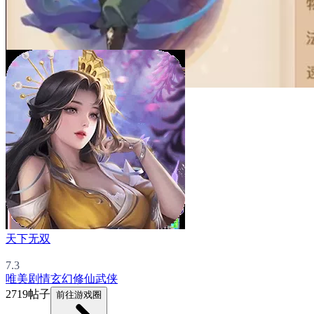
天下无双
7.3
唯美
剧情
玄幻
修仙
武侠
2719帖子
前往游戏圈