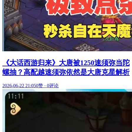
《大话西游归来》大唐被1250速须弥当陀
螺抽？高配越速须弥依然是大唐克星解析
2026-06-22 21:05
0赞
·
0评论