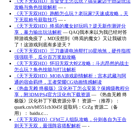
《天下无双HD》赏金女王怎么玩？搞笑豪迈干劲柒玩法
攻略与角色技能解析
— -
《天下无双HD》跑酷怎么玩？老玩家7天速成攻略，天
下无双称号获取技巧
— -
《天下无双HD》终焉的魔女好玩吗？逆天新作测评分
享，暴力输出玩法解析
— QAQ我本来以为我已经对答
辩游戏免疫了，MD没想到《终焉的魔女》又让我破功
了！这游戏到底有多逆天？
《天下无双HD》三刀邀请电池帮打10星地煞，硬件指挥
强强联手，瓜分百万奖励攻略
《天下无双HD》怀旧无双大蛇Z攻略：斗志昂然的战士
怎么玩？角色技能与打法解析
《天下无双HD》MOBA游戏剧情解析：宫本武藏与阿
通的宿命羁绊，王者荣耀CG动画情感解读
《热血无赖 终极版》汉化补丁怎么安装？保姆级教程分
享，附3DM/PS4官方汉化包下载资源
— 《热血无赖 终
极版》汉化补丁下载资源分享！ 资源一（推荐）：
quark.cn/s/b8551cb3045f 提取码：CcZg 资源二（备
用）： baidu.c…
《天下无双HD》CFM三人组队攻略，分则各自为王合
则天下无双，最强阵容搭配解析
— -