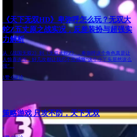
《天下无双HD》卑弥呼怎么玩？无双大
蛇Z五丈原之战实况，反差装扮与超强实
力解析
从《战国无双2》到《无双大蛇Z》，卑弥呼这个角色真是让
人惊喜连连，好几次都让我忍不住感慨“这个小丫头居然这么
强”…
1赞
·
0评论
策略游戏 只攻不防，天下无双
-