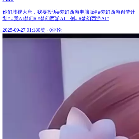
你们歧视大唐，我要投诉#梦幻西游电脑版# #梦幻西游创梦计
划# #我AI梦幻# #梦幻西游AI二创# #梦幻西游AI#
2025-09-27 01:18
0赞
·
0评论