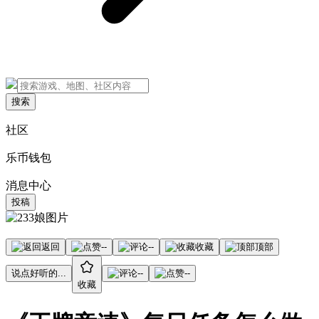
搜索
社区
乐币钱包
消息中心
投稿
返回
--
--
收藏
顶部
说点好听的...
--
--
收藏