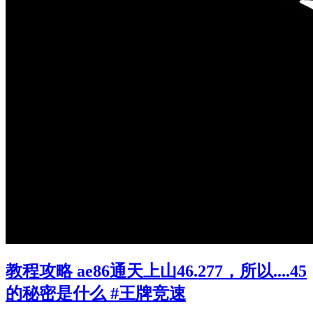
教程攻略 ae86通天上山46.277，所以....45
的秘密是什么 #王牌竞速