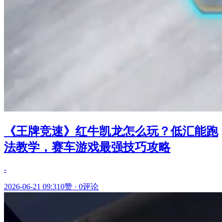
《王牌竞速》红牛凯龙怎么玩？低汇能跑
法教学，赛车游戏最强技巧攻略
-
2026-06-21 09:31
0赞
·
0评论