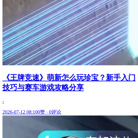
《王牌竞速》萌新怎么玩珍宝？新手入门
技巧与赛车游戏攻略分享
-
2026-07-12 08:10
0赞
·
0评论