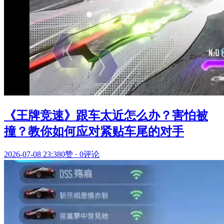
《王牌竞速》跟车太近怎么办？害怕被
撞？教你如何应对紧贴车尾的对手
2026-07-08 23:38
0赞
·
0评论