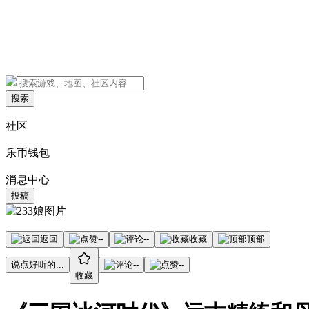
搜索
社区
乐币钱包
消息中心
投稿
返回
--
--
收藏
顶部
说点好听的...
--
--
收藏