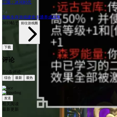
三国：冰河时代
7.4
策略
生存游戏
建造
卡通
养成
战争
3033帖子
前往游戏圈
下载
评论
共0条评论
综合
最新
最热
发送
相关阅读
最新更新