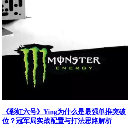
《彩虹六号》Ying为什么是最强单推突破
位？冠军局实战配置与打法思路解析