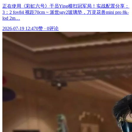
正在使用《彩虹六号》干员Ying横扫冠军局！实战配置分享：
3：2 fov84 视距70cm ~ 派世sgv2玻璃垫，万灵花兽mini pro 8k-
lod 2m…
2026-07-19 12:47
0赞
·
0评论