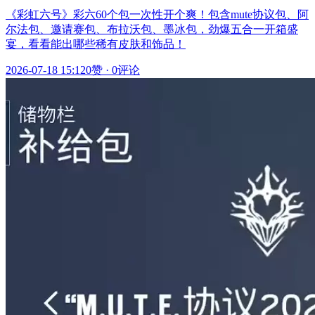
《彩虹六号》彩六60个包一次性开个爽！包含mute协议包、阿
尔法包、邀请赛包、布拉沃包、墨冰包，劲爆五合一开箱盛
宴，看看能出哪些稀有皮肤和饰品！
2026-07-18 15:12
0赞
·
0评论