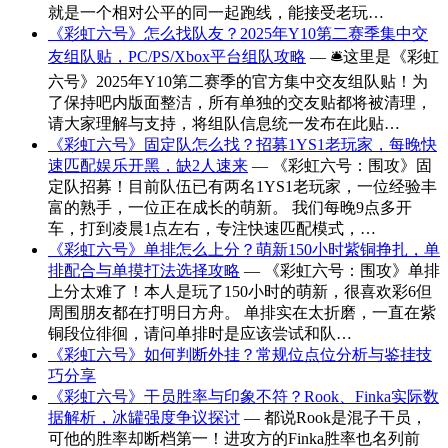
就是一个相对公平的同一起跑线，能接受老玩…
《彩虹六号》怎么找队友？2025年Y10第二赛季集中交
友组队贴，PC/PS/Xbox平台组队攻略
— 🛎这里是《彩虹
六号》2025年Y10第二赛季的官方集中交友组队贴！为
了保持吧内版面整洁，所有单独的交友贴都将被清理，
请大家理解与支持，将组队信息统一发布在此贴…
《彩虹六号》固定队怎么找？招募1YS1老玩家，每晚快
速匹配娱乐开黑，缺2人速来
— 《彩虹六号：围攻》固
定队招募！目前队伍已有两名1YS1老玩家，一位经验丰
富的熟手，一位正在成长的萌新。 我们每晚9点多开
车，打到凌晨1点左右，专注快速匹配模式，…
《彩虹六号》单排怎么上分？萌新150小时紫铜挣扎，单
排配合与单摸打法选择攻略
— 《彩虹六号：围攻》单排
上分太难了！本人是玩了150小时的萌新，很喜欢彩6但
周围朋友都在打明日方舟。 单排实在太折磨，一直在紫
铜段位徘徊，请问单排时是应该尝试和队…
《彩虹六号》如何判断外挂？常规位点位分析与鉴挂技
巧分享
《彩虹六号》干员胜率与印象不符？Rook、Finka实际数
据解析，冰罐强度争议探讨
— 都说Rook是混子干员，
可他的胜率却断档第一！进攻方的Finka胜率也名列前