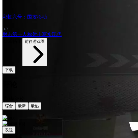
彩虹六号：围攻移动
5.7
射击
第一人称射击
写实
现代
2366帖子
前往游戏圈
下载
评论
共0条评论
综合
最新
最热
发送
相关阅读