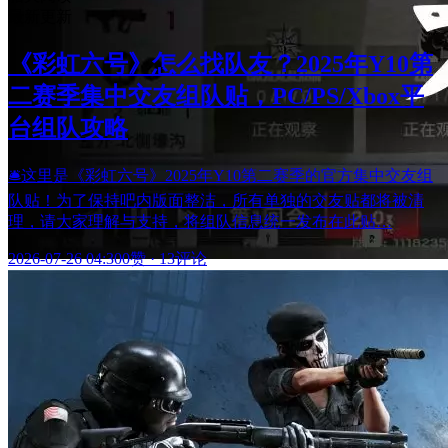
最新更新
《彩虹六号》怎么找队友？2025年Y10第
二赛季集中交友组队贴，PC/PS/Xbox平
台组队攻略
🛎这里是《彩虹六号》2025年Y10第二赛季的官方集中交友组
队贴！为了保持吧内版面整洁，所有单独的交友贴都将被清
理，请大家理解与支持，将组队信息统一发布在此贴…
2026-07-26 04:30
0赞
·
13评论