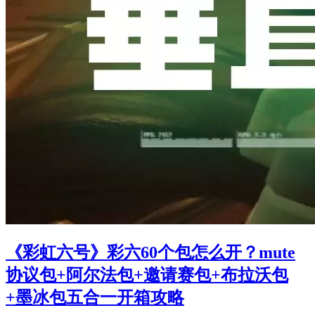
《彩虹六号》彩六60个包怎么开？mute
协议包+阿尔法包+邀请赛包+布拉沃包
+墨冰包五合一开箱攻略