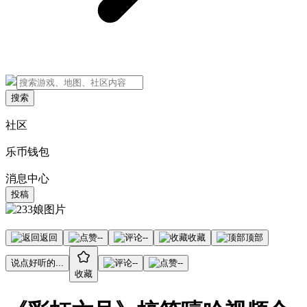
搜索
社区
乐币钱包
消息中心
投稿
返回
--
--
收藏
顶部
说点好听的...
--
--
收藏