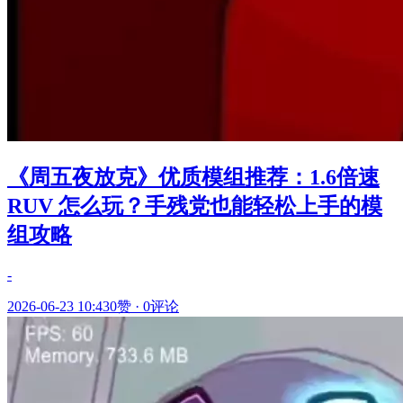
《周五夜放克》优质模组推荐：1.6倍速
RUV 怎么玩？手残党也能轻松上手的模
组攻略
-
2026-06-23 10:43
0赞
·
0评论