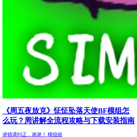
《周五夜放克》怔怔坠落天使BF模组怎
么玩？周讲解全流程攻略与下载安装指南
讲错请纠正，谢谢！ 模组链