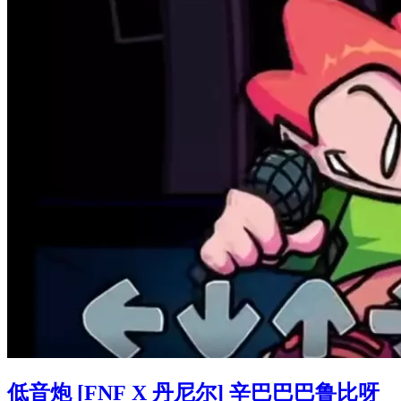
低音炮 [FNF X 丹尼尔] 辛巴巴巴鲁比呀