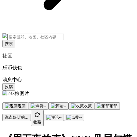
搜索
社区
乐币钱包
消息中心
投稿
返回
--
--
收藏
顶部
说点好听的...
--
--
收藏