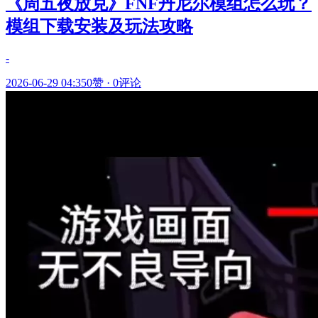
《周五夜放克》FNF丹尼尔模组怎么玩？
模组下载安装及玩法攻略
-
2026-06-29 04:35
0赞
·
0评论