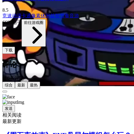
8.5
竞速
动漫
卡通
像素
休闲益智
节奏音游
6694帖子
前往游戏圈
下载
评论
共0条评论
综合
最新
最热
发送
相关阅读
最新更新