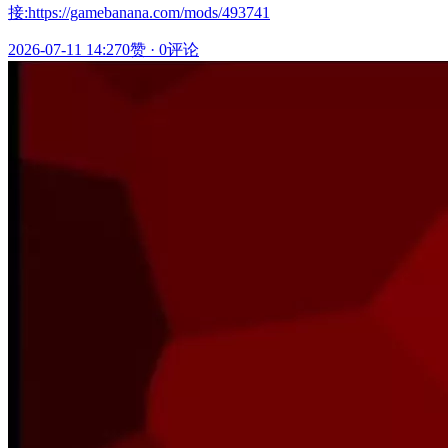
接:https://gamebanana.com/mods/493741
2026-07-11 14:27
0赞
·
0评论