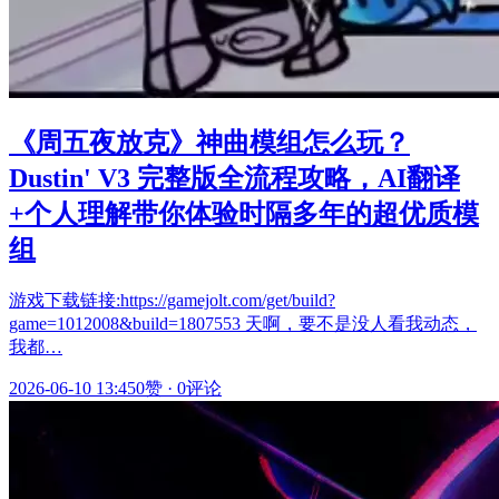
《周五夜放克》神曲模组怎么玩？
Dustin' V3 完整版全流程攻略，AI翻译
+个人理解带你体验时隔多年的超优质模
组
游戏下载链接:https://gamejolt.com/get/build?
game=1012008&build=1807553 天啊，要不是没人看我动态，
我都…
2026-06-10 13:45
0赞
·
0评论