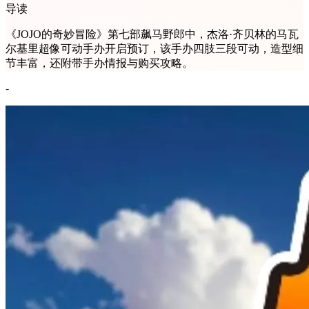
导读
《JOJO的奇妙冒险》第七部飙马野郎中，杰洛·齐贝林的马瓦
尔基里超像可动手办开启预订，该手办四肢三段可动，造型细
节丰富，还附带手办情报与购买攻略。
-