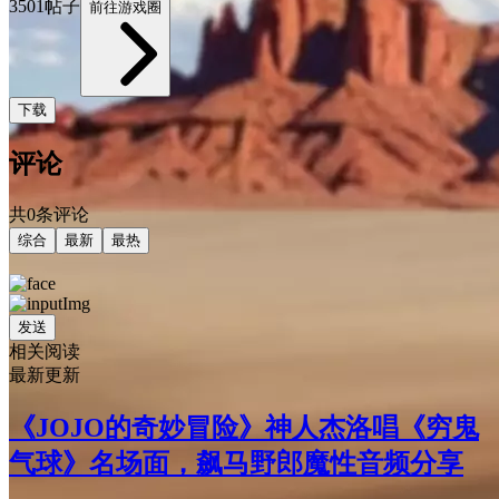
3501帖子
前往游戏圈
下载
评论
共0条评论
综合
最新
最热
发送
相关阅读
最新更新
《JOJO的奇妙冒险》神人杰洛唱《穷鬼
气球》名场面，飙马野郎魔性音频分享