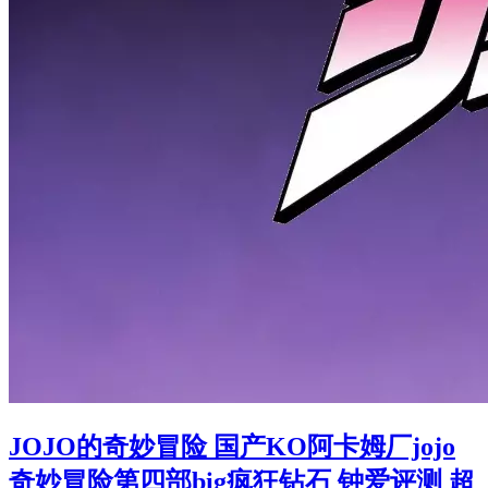
JOJO的奇妙冒险 国产KO阿卡姆厂jojo
奇妙冒险第四部big疯狂钻石 钟爱评测 超