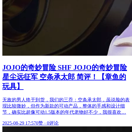
JOJO的奇妙冒险 SHF JOJO的奇妙冒险
星尘远征军 空条承太郎 简评！【章鱼的
玩具】
无敌的男人终于到货，我们的三乔：空条承太郎，虽说脸的表
现比较微妙，但作为新款的可动产品，整体的手感和设计细
节，确实比超像可动1.5版本的年代老物好不少，我很喜欢…
2025-08-29 17:57
0赞
·
0评论