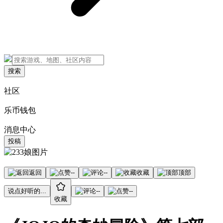
搜索
社区
乐币钱包
消息中心
投稿
返回
--
--
收藏
顶部
说点好听的...
--
--
收藏