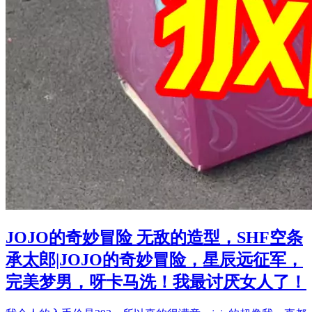
JOJO的奇妙冒险 无敌的造型，SHF空条
承太郎|JOJO的奇妙冒险，星辰远征军，
完美梦男，呀卡马洗！我最讨厌女人了！