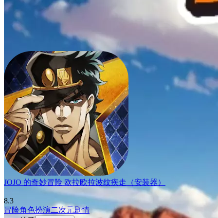
JOJO 的奇妙冒险 欧拉欧拉波纹疾走（安装器）
8.3
冒险
角色扮演
二次元
剧情