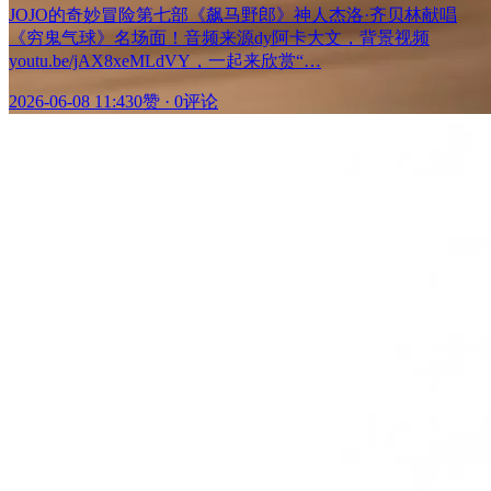
JOJO的奇妙冒险第七部《飙马野郎》神人杰洛·齐贝林献唱
《穷鬼气球》名场面！音频来源dy阿卡大文，背景视频
youtu.be/jAX8xeMLdVY，一起来欣赏“…
2026-06-08 11:43
0赞
·
0评论