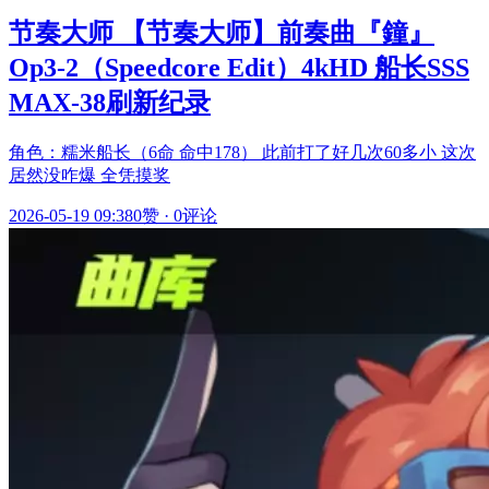
节奏大师 【节奏大师】前奏曲『鐘』
Op3-2（Speedcore Edit）4kHD 船长SSS
MAX-38刷新纪录
角色：糯米船长（6命 命中178） 此前打了好几次60多小 这次
居然没咋爆 全凭摸奖
2026-05-19 09:38
0赞
·
0评论