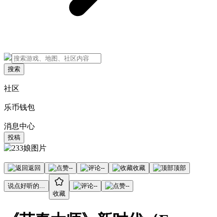
搜索
社区
乐币钱包
消息中心
投稿
返回
--
--
收藏
顶部
说点好听的...
--
--
收藏