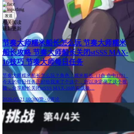
发送
相关阅读
最新更新
节奏大师糯米船长怎么玩 节奏大师糯米
船长攻略 节奏大师船长关闭stSSS MAX-
16技巧 节奏大师每日任务
节奏大师糯米船长怎么玩？角色：糯米船长（1命 命中170）
今天的每日任务正好给我来了个这个，所以决定录了这个视
频，分享船长关闭stSSS MAX-16的实战操…
2026-05-21 10:38
0赞
·
0评论