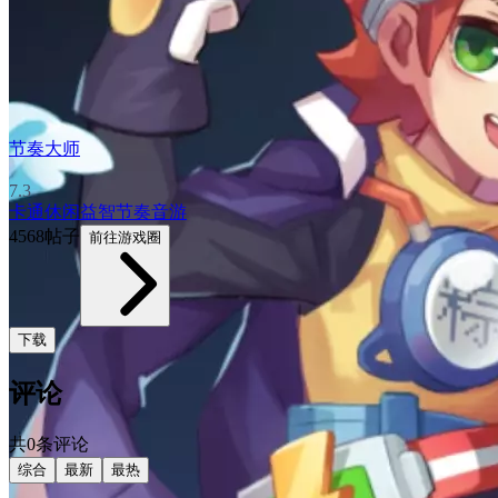
节奏大师
7.3
卡通
休闲益智
节奏音游
4568帖子
前往游戏圈
下载
评论
共0条评论
综合
最新
最热