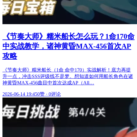
《节奏大师》糯米船长怎么玩？1命170命
中实战教学，诸神黄昏MAX-456首次AP
攻略
《节奏大师》糯米船长（1命 命中170）实战解析！底力再提
升一点，冲击SSS评级线不是梦。想知道如何用船长角色在诸
神黄昏MAX-456曲目中首次达成AP（All…
2026-06-14 19:45
0赞
·
0评论