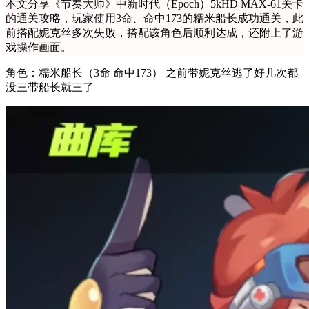
本文分享《节奏大师》中新时代（Epoch）5kHD MAX-61关卡
的通关攻略，玩家使用3命、命中173的糯米船长成功通关，此
前搭配妮克丝多次失败，搭配该角色后顺利达成，还附上了游
戏操作画面。
角色：糯米船长（3命 命中173） 之前带妮克丝逃了好几次都
没三带船长就三了