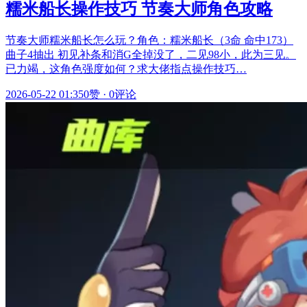
糯米船长操作技巧 节奏大师角色攻略
节奏大师糯米船长怎么玩？角色：糯米船长（3命 命中173）
曲子4抽出 初见补条和消G全掉没了，二见98小，此为三见。
已力竭，这角色强度如何？求大佬指点操作技巧…
2026-05-22 01:35
0赞
·
0评论