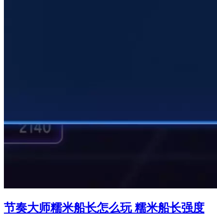
节奏大师糯米船长怎么玩 糯米船长强度