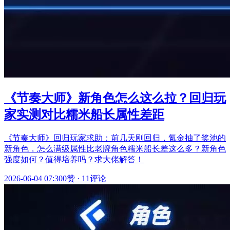
《节奏大师》新角色怎么这么拉？回归玩
家实测对比糯米船长属性差距
《节奏大师》回归玩家求助：前几天刚回归，氪金抽了奖池的
新角色，怎么满级属性比老牌角色糯米船长差这么多？新角色
强度如何？值得培养吗？求大佬解答！
2026-06-04 07:30
0赞
·
11评论