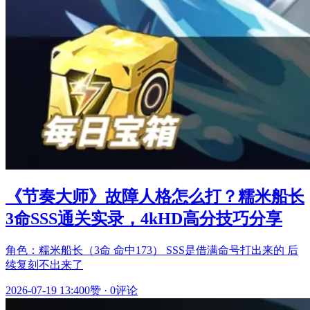
《节奏大师》故障人格怎么打？糯米船长
3命SSS通关实录，4kHD高分技巧分享
角色：糯米船长（3命 命中173） SSS是借满命号打出来的 后
续复刻不出来了
2026-07-19 13:40
0赞
·
0评论