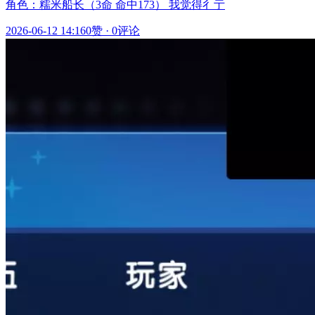
角色：糯米船长（3命 命中173） 我觉得彳亍
2026-06-12 14:16
0赞
·
0评论