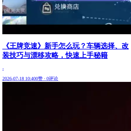
《王牌竞速》新手怎么玩？车辆选择、改
装技巧与漂移攻略，快速上手秘籍
-
2026-07-18 10:40
0赞
·
0评论