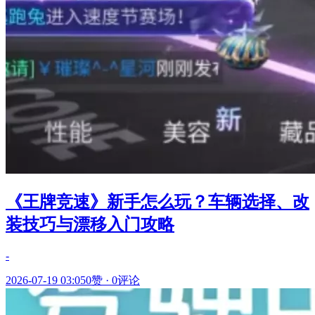
《王牌竞速》新手怎么玩？车辆选择、改
装技巧与漂移入门攻略
-
2026-07-19 03:05
0赞
·
0评论