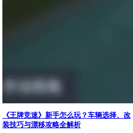
《王牌竞速》新手怎么玩？车辆选择、改
装技巧与漂移攻略全解析