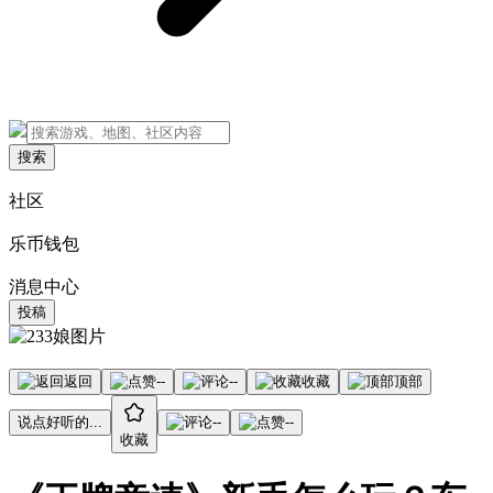
搜索
社区
乐币钱包
消息中心
投稿
返回
--
--
收藏
顶部
说点好听的...
--
--
收藏