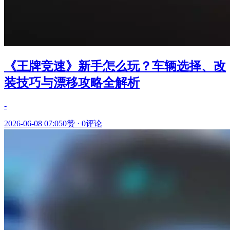
《王牌竞速》新手怎么玩？车辆选择、改
装技巧与漂移攻略全解析
-
2026-06-08 07:05
0赞
·
0评论