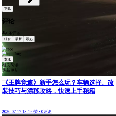
下载
评论
共0条评论
综合
最新
最热
发送
相关阅读
最新更新
《王牌竞速》新手怎么玩？车辆选择、改
装技巧与漂移攻略，快速上手秘籍
-
2026-07-17 13:49
0赞
·
0评论