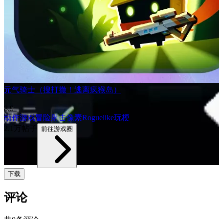
元气骑士（搜打撤！逃离疯猴岛）
8.9
动作游戏
冒险
射击
像素
Roguelike
玩梗
2.1万帖子
前往游戏圈
下载
评论