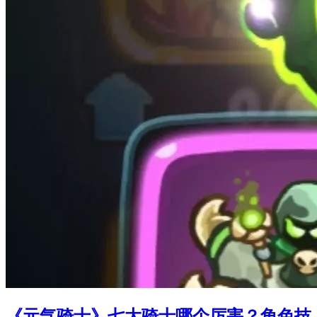
《元气骑士》七大骑士哪个厉害？角色技