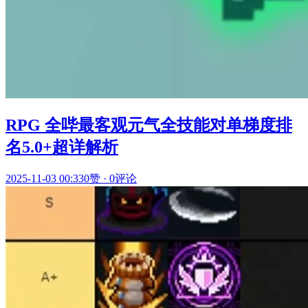
RPG 全哔最客观元气全技能对单梯度排
名5.0+超详解析
2025-11-03 00:33
0赞
·
0评论