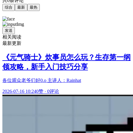
共0条评论
综合
最新
最热
发送
相关阅读
最新更新
《元气骑士》炊事员怎么玩？生存第一纲
领攻略，新手入门技巧分享
各位观众老爷们好0.o 主讲人：Rainhat
2026-07-16 10:24
0赞
·
0评论