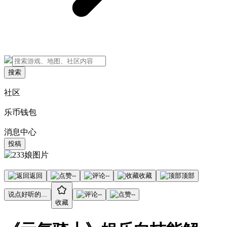
搜索
社区
乐币钱包
消息中心
投稿
返回
--
--
收藏
顶部
说点好听的...
--
--
收藏