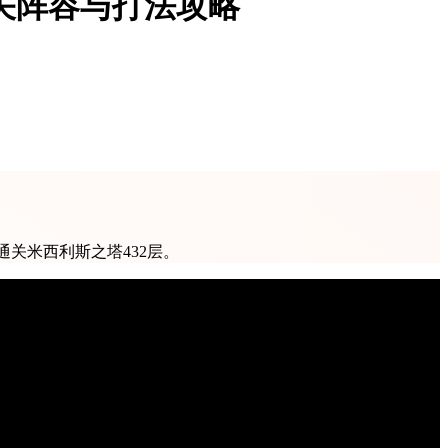
通关阵容与打法攻略
通关米西利斯之塔432层。