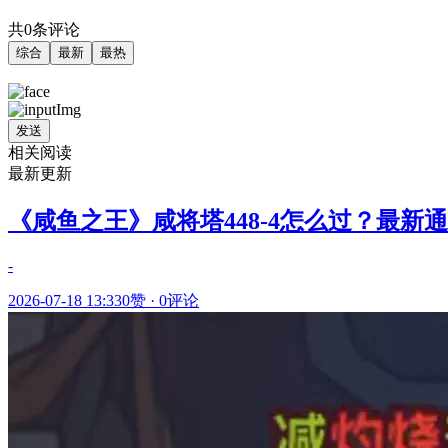
共0条评论
综合
最新
最热
发送
相关阅读
最新更新
《咸鱼之王》咸将塔448-4怎么过？最新
-
2026-07-18 13:33
0赞
·
0评论