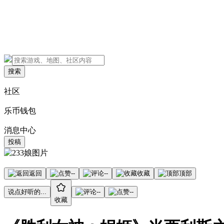
搜索
社区
乐币钱包
消息中心
投稿
返回
--
--
收藏
顶部
说点好听的...
--
--
收藏