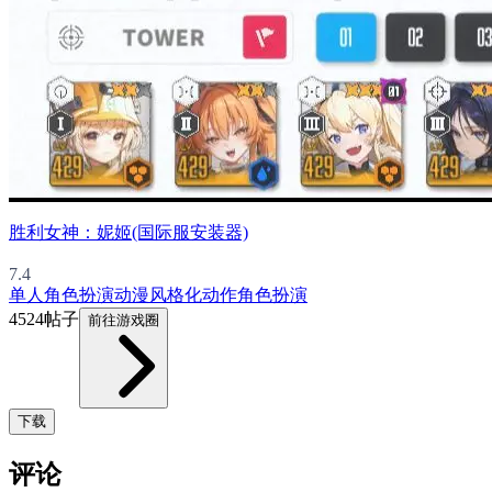
胜利女神：妮姬(国际服安装器)
7.4
单人
角色扮演
动漫
风格化
动作角色扮演
4524帖子
前往游戏圈
下载
评论