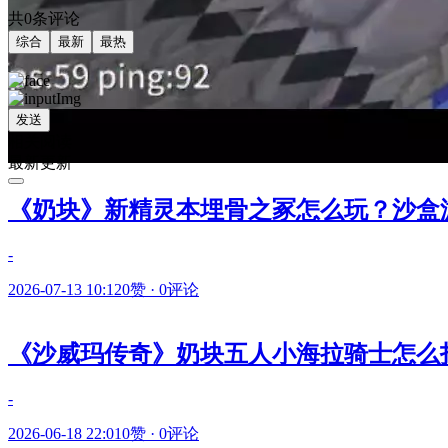
共0条评论
综合
最新
最热
发送
相关阅读
最新更新
《奶块》新精灵本埋骨之冢怎么玩？沙盒
-
2026-07-13 10:12
0赞
·
0评论
《沙威玛传奇》奶块五人小海拉骑士怎么
-
2026-06-18 22:01
0赞
·
0评论