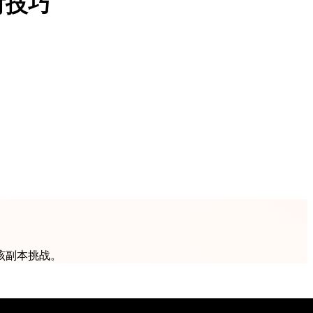
对技巧
该副本挑战。