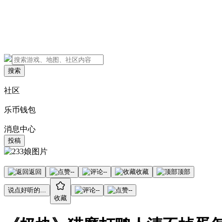
搜索
社区
乐币钱包
消息中心
投稿
返回
--
--
收藏
顶部
说点好听的...
--
--
收藏