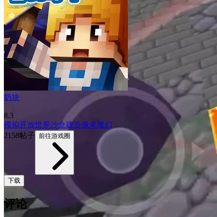
奶块
8.3
模拟
开放世界
沙盒
建造
像素
魔幻
2158帖子
前往游戏圈
下载
评论