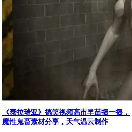
《泰拉瑞亚》搞笑视频高市早苗摇一摇，
魔性鬼畜素材分享，天气温云制作