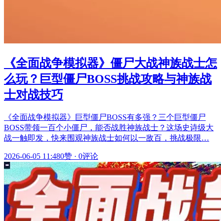
《全面战争模拟器》僵尸大战神族战士怎
么玩？巨型僵尸BOSS挑战攻略与神族战
士对战技巧
《全面战争模拟器》巨型僵尸BOSS有多强？三个巨型僵尸
BOSS带领一百个小僵尸，能否战胜神族战士？这场史诗级大
战一触即发，快来围观神族战士如何以一敌百，挑战极限…
2026-06-05 11:48
0赞
·
0评论