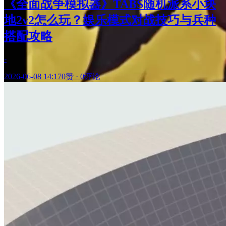
《全面战争模拟器》TABS随机派系小块
地2v2怎么玩？娱乐模式对战技巧与兵种
搭配攻略
-
2026-06-08 14:17
0赞
·
0评论