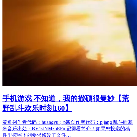
手机游戏 不知道，我的撤硕很曼妙【荒
野乱斗欢乐时刻160】
黄鱼创作者代码：huangyu；p酱创作者代码：pjiang 乱斗哈基
米音乐出处：BV1siNMzbEFn 记得看简介！如果您投递的稿
件里按照下列要求修改了文件…