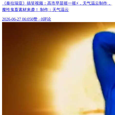
《泰拉瑞亚》搞笑视频：高市早苗摇一摇⚡，天气温云制作，
魔性鬼畜素材来袭！ 制作：天气温云
2026-06-27 06:05
0赞
·
0评论