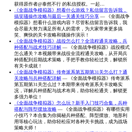
获得原作者@泰然不行 的私信授权。一起…
《全面战争模拟器》想看什么游戏？私信留言告诉我，
搞笑骚操作攻略与最后一关通关技巧分享
— 《全面战争
模拟器》想看什么游戏内容？尽管私信留言告诉我，我
会尽最大努力满足所有人的需求，为大家带来更多搞
笑、爽快的关卡攻略和骚操作演示！
《全面战争模拟器》战役怎么打？全流程通关攻略，兵
种搭配与战术技巧详解
— 《全面战争模拟器》战役模式
怎么通关？本视频带来战役全流程通关攻略，从开局兵
种搭配到后期战术策略，手把手教你轻松过关，解锁所
有关卡成就！
《全面战争模拟器》传奇派系第五期第31关怎么打？通
关攻略与兵种搭配详解
— 《全面战争模拟器》传奇派系
第五期第31关怎么过？本期带来传奇派系关卡攻略实
况，详解兵种搭配与战术布局，助你轻松通关，解锁更
多强力单位！
《全面战争模拟器》怎么玩？新手入门技巧合集，兵种
搭配与阵型摆放攻略
— 《全面战争模拟器》有哪些实用
小技巧？本合集为你揭秘兵种搭配、阵型摆放、地形利
用等核心玩法，助你轻松应对各种关卡挑战，成为战场
策略大师！