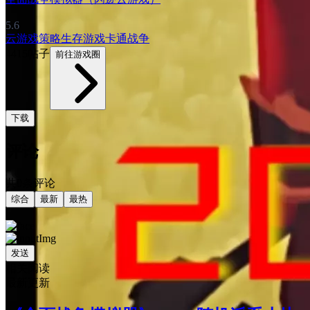
5.6
云游戏
策略
生存游戏
卡通
战争
4415帖子
前往游戏圈
下载
评论
共0条评论
综合
最新
最热
发送
相关阅读
最新更新