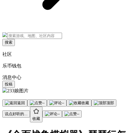
搜索
社区
乐币钱包
消息中心
投稿
返回
--
--
收藏
顶部
说点好听的...
--
--
收藏