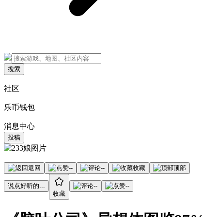
搜索
社区
乐币钱包
消息中心
投稿
返回
--
--
收藏
顶部
说点好听的...
--
--
收藏