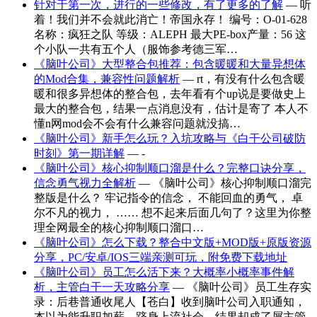
针对于第一次，进行的一些修改，有了更多的了解
— 听
着！我们并不会就此消亡！帝国永存！ 编号：O-01-628
名称：疯狂之队 等级：ALEPH 最大PE-box产量：56 这
个小队一共有五个人（服饰参考德三军…
《脑叶公司》大型整合包推荐：包含暖暖和大量异想体
的Mod合集，兼容性问题解析
— rt，有没有什么包含暖
暖和很多异想体的整合包，去年看有个up说是要做史上
最大的整合包，结果一点消息没有，估计是寄了 本人不
懂n网mod会不会有什么兼容问题就没搞…
《脑叶公司》新手怎么玩？入坑攻略与《白干公司破防
时刻》第一期详解
— -
《脑叶公司》核心抑制顺口溜是什么？完整口诀分享，
信念勇气视力全解析
— 《脑叶公司》核心抑制顺口溜完
整版是什么？ 牢记指令的信念， 不能回血的勇气， 卓
尔不凡的视力， …… 想不起来后面几句了？这里为你整
理全网最全的核心抑制顺口溜口…
《脑叶公司》怎么下载？整合中文版+MOD版+原版资源
分享，PC/安卓/IOS三端亲测可玩，附免费下载地址
《脑叶公司》员工怎么活下来？大概率小概率事件解
析，主管白干一天攻略分享
— 《脑叶公司》员工生存实
录：后巷普通收尾人【苍白】收到脑叶公司入职通知，
本以为能升职加薪、跻身上流社会，结果却成了屑主管