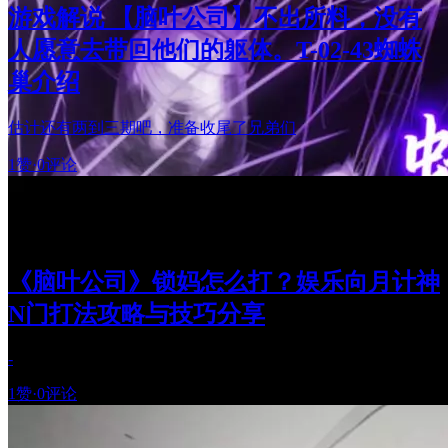
游戏解说 【脑叶公司】不出所料，没有
人愿意去带回他们的躯体。T-02-43蜘蛛
巢介绍
估计还有两到三期吧，准备收尾了兄弟们
1赞
·
0评论
《脑叶公司》锁妈怎么打？娱乐向月计神
N门打法攻略与技巧分享
-
1赞
·
0评论