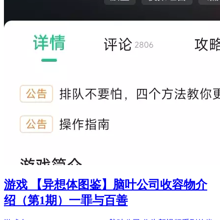
游戏 【异想体图鉴】脑叶公司收容物介
绍（第1期）一罪与百善