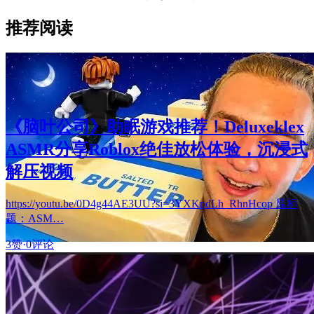
推荐阅读
《脑叶公司》助眠游戏推荐！Deluxeklex
ASMR分享Roblox绝佳放松体验，沉浸式
解压视频
https://youtu.be/0D4g44AE3UU?si=3YXKpdLh_RhnHcop 原标
题：ASM…
3赞
·
0评论