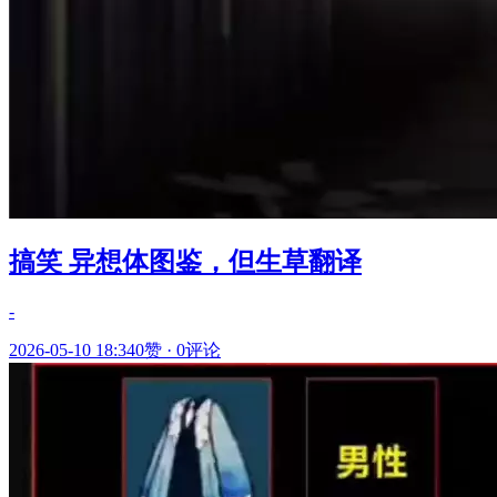
搞笑 异想体图鉴，但生草翻译
-
2026-05-10 18:34
0赞
·
0评论