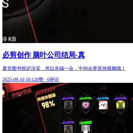
必剪创作 脑叶公司结局-真
废弃图书馆还没买，所以先隔一会，中间会更其他视频哦！
2025-09-10 10:12
0赞
·
0评论