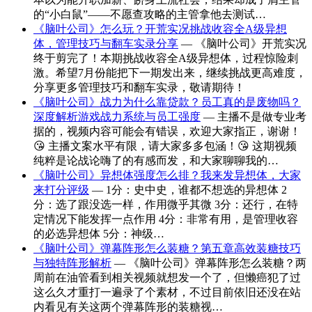
的“小白鼠”——不愿查攻略的主管拿他去测试…
《脑叶公司》怎么玩？开荒实况挑战收容全A级异想
体，管理技巧与翻车实录分享
— 《脑叶公司》开荒实况
终于剪完了！本期挑战收容全A级异想体，过程惊险刺
激。希望7月份能把下一期发出来，继续挑战更高难度，
分享更多管理技巧和翻车实录，敬请期待！
《脑叶公司》战力为什么靠贷款？员工真的是废物吗？
深度解析游戏战力系统与员工强度
— 主播不是做专业考
据的，视频内容可能会有错误，欢迎大家指正，谢谢！
😘 主播文案水平有限，请大家多多包涵！😘 这期视频
纯粹是论战论嗨了的有感而发，和大家聊聊我的…
《脑叶公司》异想体强度怎么排？我来发异想体，大家
来打分评级
— 1分：史中史，谁都不想选的异想体 2
分：选了跟没选一样，作用微乎其微 3分：还行，在特
定情况下能发挥一点作用 4分：非常有用，是管理收容
的必选异想体 5分：神级…
《脑叶公司》弹幕阵形怎么装糖？第五章高效装糖技巧
与独特阵形解析
— 《脑叶公司》弹幕阵形怎么装糖？两
周前在油管看到相关视频就想发一个了，但懒癌犯了过
这么久才重打一遍录了个素材，不过目前依旧还没在站
内看见有关这两个弹幕阵形的装糖视…