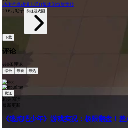
动作游戏
动漫
卡通
Q版
休闲益智
竞技
29.6万帖子
前往游戏圈
下载
评论
共0条评论
综合
最新
最热
发送
相关阅读
最新更新
《逃跑吧少年》游戏实况：极限翻盘！差