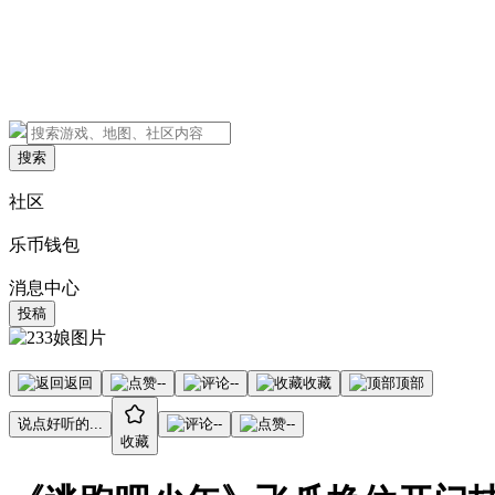
搜索
社区
乐币钱包
消息中心
投稿
返回
--
--
收藏
顶部
说点好听的...
--
--
收藏