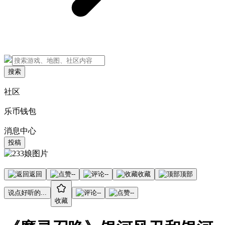
搜索
社区
乐币钱包
消息中心
投稿
返回
--
--
收藏
顶部
说点好听的...
--
--
收藏