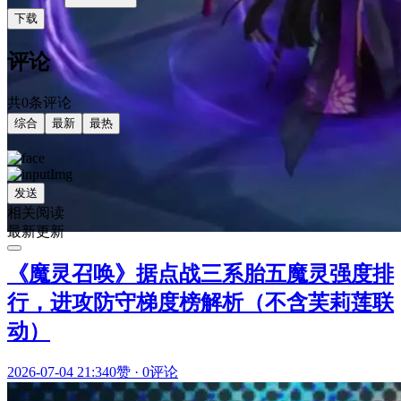
下载
评论
共0条评论
综合
最新
最热
发送
相关阅读
最新更新
《魔灵召唤》据点战三系胎五魔灵强度排
行，进攻防守梯度榜解析（不含芙莉莲联
动）
2026-07-04 21:34
0赞
·
0评论