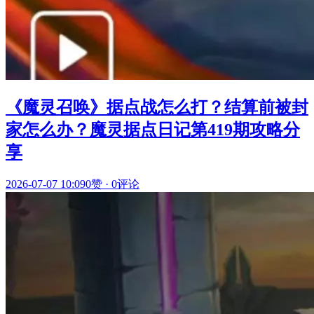
《魔灵召唤》据点战怎么打？结算前被封
家怎么办？魔灵据点日记第419期攻略分
享
2026-07-07 10:09
0赞
·
0评论