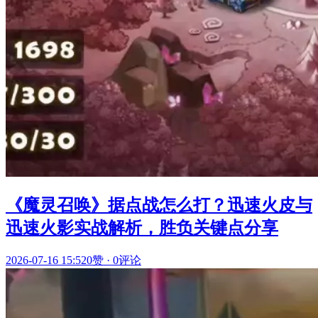
《魔灵召唤》据点战怎么打？迅速火皮与
迅速火影实战解析，胜负关键点分享
2026-07-16 15:52
0赞
·
0评论