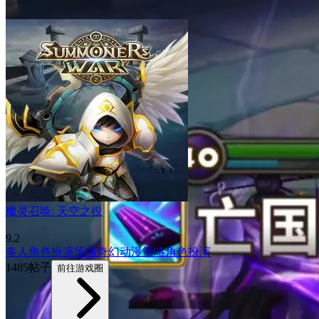
魔灵召唤: 天空之役
9.2
多人
角色扮演
策略
奇幻
动漫
策略角色扮演
1485帖子
前往游戏圈