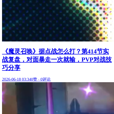
《魔灵召唤》据点战怎么打？第414节实
战复盘，对面暴走一次就输，PVP对战技
巧分享
2026-06-18 03:34
0赞
·
0评论