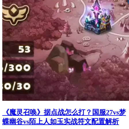
《魔灵召唤》据点战怎么打？国服27vs梦
蝶幽谷vs陌上人如玉实战符文配置解析