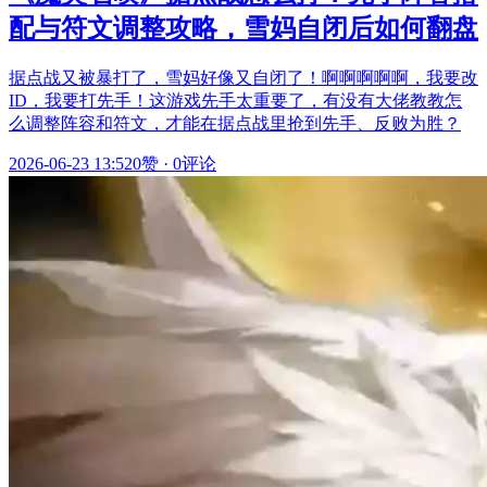
配与符文调整攻略，雪妈自闭后如何翻盘
据点战又被暴打了，雪妈好像又自闭了！啊啊啊啊啊，我要改
ID，我要打先手！这游戏先手太重要了，有没有大佬教教怎
么调整阵容和符文，才能在据点战里抢到先手、反败为胜？
2026-06-23 13:52
0赞
·
0评论