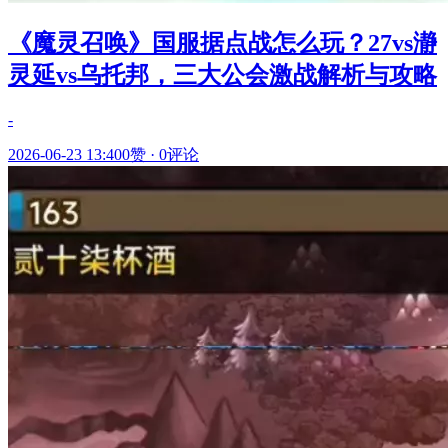
《魔灵召唤》国服据点战怎么玩？27vs瀞
灵延vs乌托邦，三大公会激战解析与攻略
-
2026-06-23 13:40
0赞
·
0评论