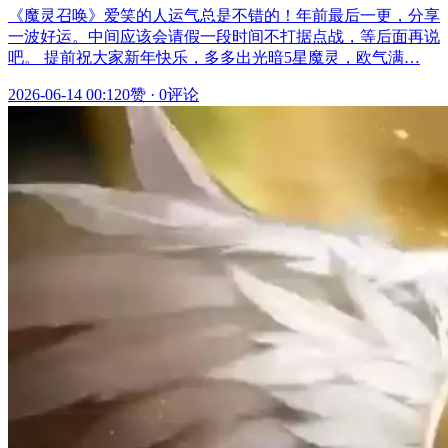
《魔灵召唤》爱笑的人运气总是不错的！年前最后一更，分享
一波好运。中间应该会请假一段时间不打据点战，等后面再说
吧。 提前祝大家新年快乐，多多出光暗5星魔灵，欧气满…
2026-06-14 00:12
0赞
·
0评论