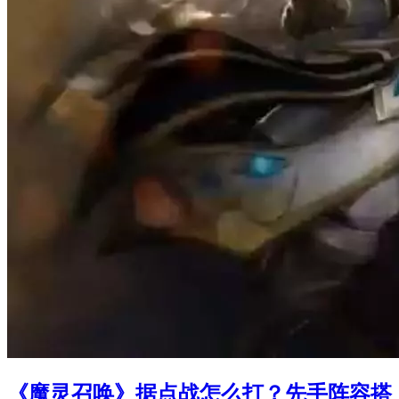
《魔灵召唤》据点战怎么打？先手阵容搭