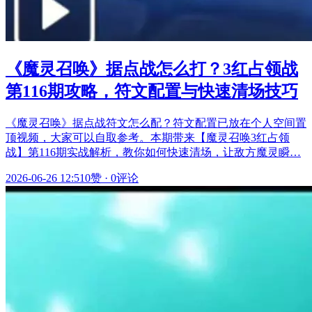
《魔灵召唤》据点战怎么打？3红占领战
第116期攻略，符文配置与快速清场技巧
《魔灵召唤》据点战符文怎么配？符文配置已放在个人空间置
顶视频，大家可以自取参考。本期带来【魔灵召唤3红占领
战】第116期实战解析，教你如何快速清场，让敌方魔灵瞬…
2026-06-26 12:51
0赞
·
0评论