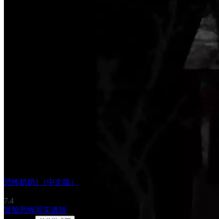
恐怖奶奶1（中文版）
7.4
冒险
恐怖
写实
逃脱