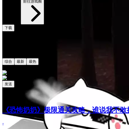
3950帖子
前往游戏圈
下载
评论
共0条评论
综合
最新
最热
发送
相关阅读
最新更新
《恐怖奶奶》极限通关攻略，谁说我不敢
-