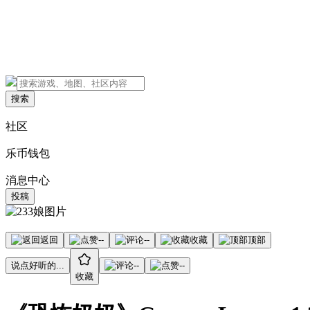
搜索
社区
乐币钱包
消息中心
投稿
返回
--
--
收藏
顶部
说点好听的...
--
--
收藏