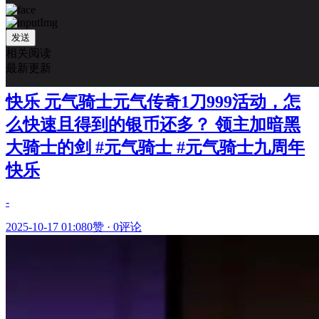
发送
相关阅读
最新更新
快乐 元气骑士元气传奇1刀999活动，怎
么快速且得到的银币还多？ 领主加暗黑
大骑士的剑 #元气骑士 #元气骑士九周年
快乐
-
2025-10-17 01:08
0赞
·
0评论