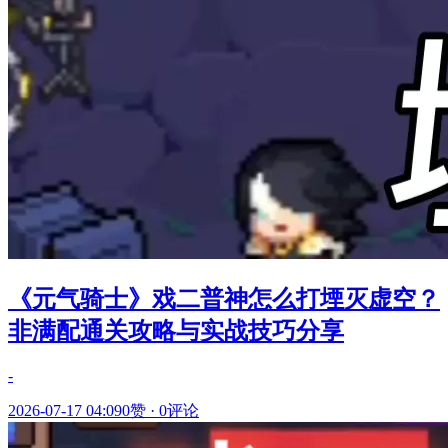
《元气骑士》戏二普神怎么打堙灭虚空？
非满配通关攻略与实战技巧分享
-
2026-07-17 04:09
0赞
·
0评论