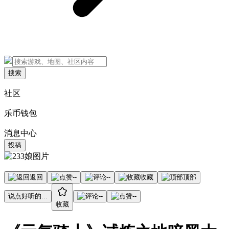
搜索
社区
乐币钱包
消息中心
投稿
返回
--
--
收藏
顶部
说点好听的...
--
--
收藏