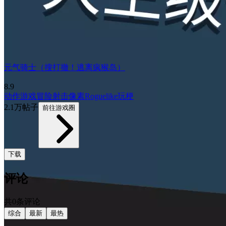
元气骑士（搜打撤！逃离疯猴岛）
8.9
动作游戏
冒险
射击
像素
Roguelike
玩梗
2.1万帖子
前往游戏圈
下载
评论
共0条评论
综合
最新
最热