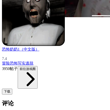
恐怖奶奶1（中文版）
7.4
冒险
恐怖
写实
逃脱
3950帖子
前往游戏圈
下载
评论