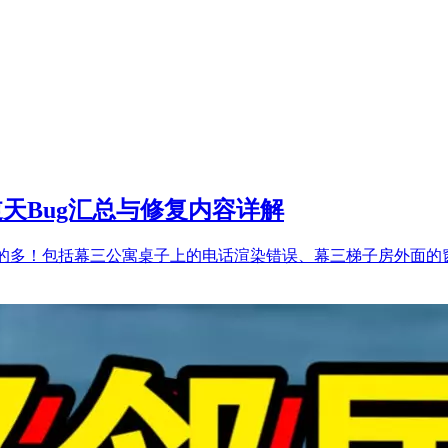
？逆天Bug汇总与修复内容详解
Bug真的多！包括幕三公寓桌子上的电话渲染错误、幕三梯子房外