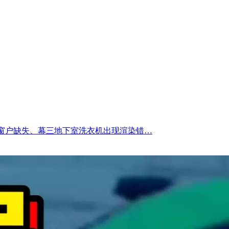
面的窗户缺失、幕三地下室洗衣机出现渲染错…