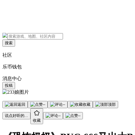
搜索
社区
乐币钱包
消息中心
投稿
返回
--
--
收藏
顶部
说点好听的...
--
--
收藏