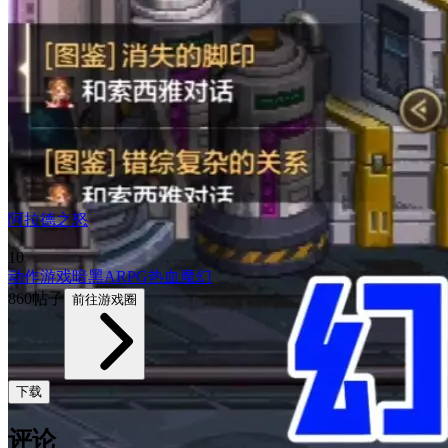
阿拉德之怒
10
动作游戏
暗黑
ARPG
热血
魔幻
860帖子
前往游戏圈
下载
评论