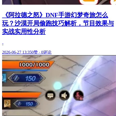
《阿拉德之怒》DNF手游幻梦奇旅怎么
玩？沙漠开局偷跑技巧解析，节目效果与
实战实用性分析
-
2026-06-27 13:35
0赞
·
0评论