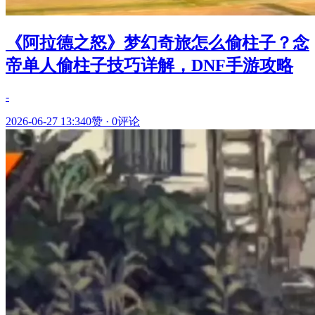
《阿拉德之怒》梦幻奇旅怎么偷柱子？念
帝单人偷柱子技巧详解，DNF手游攻略
-
2026-06-27 13:34
0赞
·
0评论