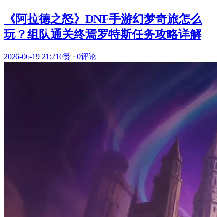
《阿拉德之怒》DNF手游幻梦奇旅怎么
玩？组队通关终焉罗特斯任务攻略详解
2026-06-19 21:21
0赞
·
0评论