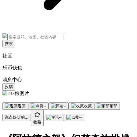
搜索
社区
乐币钱包
消息中心
投稿
返回
--
--
收藏
顶部
说点好听的...
--
--
收藏