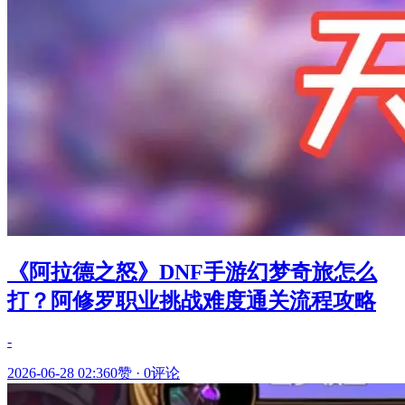
《阿拉德之怒》DNF手游幻梦奇旅怎么
打？阿修罗职业挑战难度通关流程攻略
-
2026-06-28 02:36
0赞
·
0评论