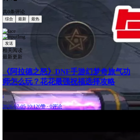
共0条评论
综合
最新
最热
发送
相关阅读
最新更新
《阿拉德之怒》DNF手游幻梦奇旅气功
师怎么玩？花花最强祝福选择攻略
-
2026-07-05 10:12
0赞
·
0评论