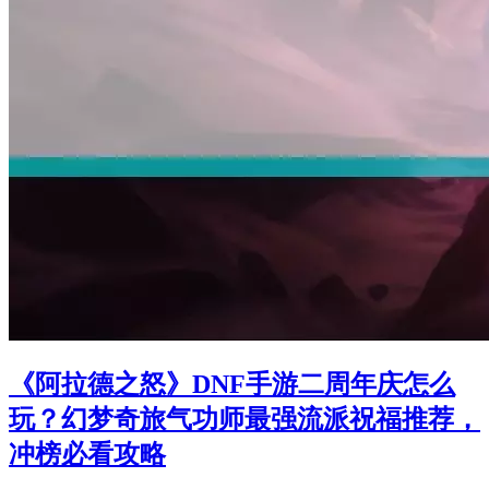
《阿拉德之怒》DNF手游二周年庆怎么
玩？幻梦奇旅气功师最强流派祝福推荐，
冲榜必看攻略