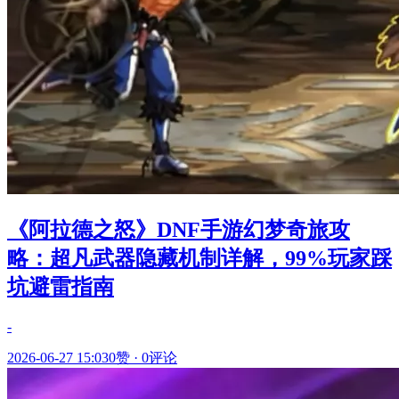
《阿拉德之怒》DNF手游幻梦奇旅攻
略：超凡武器隐藏机制详解，99%玩家踩
坑避雷指南
-
2026-06-27 15:03
0赞
·
0评论