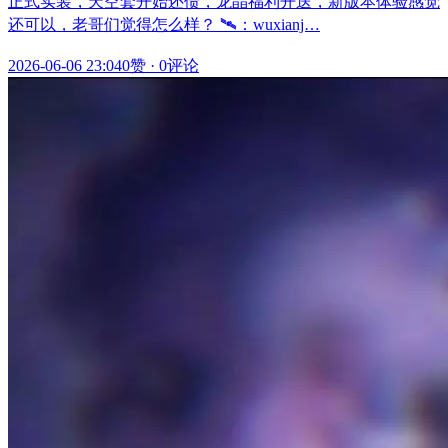
正式实装，天空套开始还债，龙晶福利开送，新版本体验感觉
还可以，老哥们觉得怎么样？ 🛰️：wuxianj…
2026-06-06 23:04
0赞
·
0评论