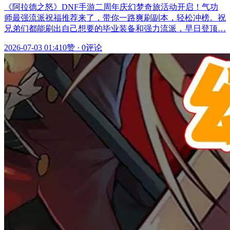
《阿拉德之怒》DNF手游二周年庆幻梦奇旅活动开启！气功
师最强流派祝福推荐来了，带你一路爽刷副本，轻松冲榜。祝
兄弟们都能刷出自己想要的毕业装备和强力流派，早日登顶…
2026-07-03 01:41
0赞
·
0评论