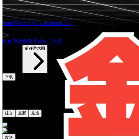
航海王热血航线（3D动作格斗）
7.9
动作游戏
动漫
卡通
热血
航海
3392帖子
前往游戏圈
下载
评论
共0条评论
综合
最新
最热
发送