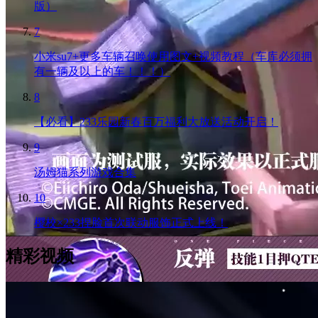
版）
7
小米su7+更多车辆召唤使用图文+视频教程（车库必须拥
有一辆及以上的车！！！）
8
【必看】233乐园新春百万福利大放送活动开启！
9
汤姆猫系列游戏合集
10
樱校×233捏脸首次联动服饰正式上线！
精彩视频