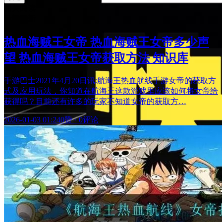
相关阅读
最新更新
热血海贼王女帝 热血海贼王女帝多少声
望 热血海贼王女帝获取方法 知识库
手游巴士2021年4月20日讯:航海王热血航线手游女帝的获取方
式及应用玩法，你知道在航海王这款游戏里应该如何将女帝给
获得吗？目前还有许多的玩家不知道女帝的获取方…
2026-01-03 01:24
0赞
·
0评论