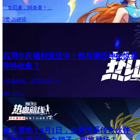
「女忍者，阿奈美！」
5赞
·
26评论
四周年庆福利派送中！都有哪些神秘惊喜
等待收集？
⭐热血航线「四周年庆」⭐
0赞
·
0评论
破天震地！8月1日，全新力系传奇伙伴