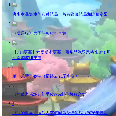
逃离家暴游戏的八种结局，所有隐藏结局和隐藏彩蛋！
《我是猫》房子任务攻略合集
【8.14更新】女团版本更新，甜系酷飒双风格来袭！贝
斯奏响成团序曲
4
第一关新手教学（记得去仓库拿枪！！！）
5
《甜瓜游乐场》新手攻略&制作教程合集
6
《我的世界》游戏内充值问题反馈流程（2026年最新