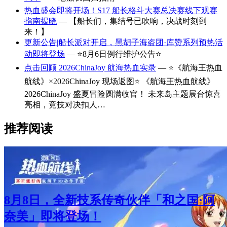
热血盛会即将开场！S17 船长格斗大赛总决赛线下观赛
指南揭晓
— 【船长们，集结号已吹响，决战时刻到
来！】
更新公告|船长派对开启，黑胡子海盗团·库赞系列预热活
动即将登场
— ⭐8月6日例行维护公告⭐
点击回顾 2026ChinaJoy 航海热血实录
— ⭐《航海王热血
航线》×2026ChinaJoy 现场返图⭐ 《航海王热血航线》
2026ChinaJoy 盛夏冒险圆满收官！ 未来岛主题展台惊喜
亮相，竞技对决扣人…
推荐阅读
8月8日，全新技系传奇伙伴「和之国·阿
奈美」即将登场！