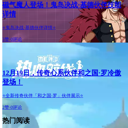
磁气魔人登场！鬼岛决战·基德伙伴技能
详情
⭐鬼岛决战·基德伙伴详情⭐
3赞
·
0评论
12月19日，传奇心系伙伴和之国·罗冷傲
登场！
⭐全新传奇伙伴「和之国·罗」伙伴展示⭐
2赞
·
0评论
热门阅读