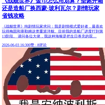
《战舰世界》金币怎么用划算？圣诞开箱
还是造船厂换西蒙·玻利瓦尔？剧情玩家
省钱攻略
《战舰世界》纯剧情玩家求问：我是剧情模式爱好者，最喜欢
玩得梅因和塞勒姆这类重巡洋舰。目前我的造船厂进度打到第
13阶段。 请问各位大佬，我这种海猴是把生日券充的双…
2026-06-03 16:30
0赞
·
8评论