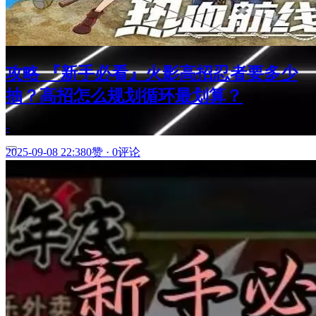
攻略 『新手必看』火影高招忍者要多少
抽？高招怎么规划循环最划算？
-
2025-09-08 22:38
0赞
·
0评论