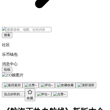
搜索
社区
乐币钱包
消息中心
投稿
返回
--
--
收藏
顶部
说点好听的...
--
--
收藏