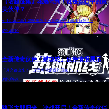
【话题征集】花魁驾到！谁是你心中的最
美伙伴？
⭐【话题征集】花魁驾到！谁是你心中的最美伙伴？⭐
6赞
·
4评论
全新传奇伙伴「猫蝮蛇」伙伴情报展示
「月亮都出来了，这里可就是我的国家了。」
3赞
·
3评论
路飞太郎归来，决战开启！全新传奇伙伴