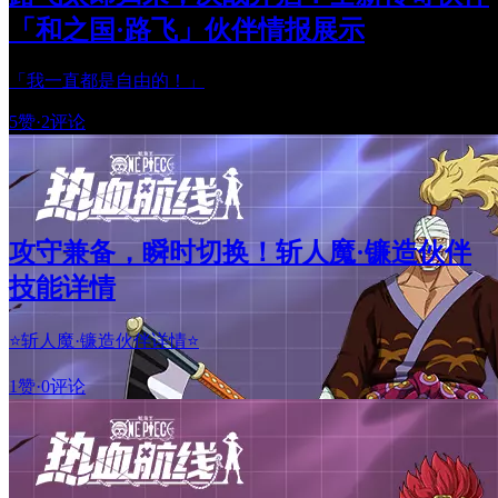
「和之国·路飞」伙伴情报展示
「我一直都是自由的！」
5赞
·
2评论
攻守兼备，瞬时切换！斩人魔·镰造伙伴
技能详情
⭐斩人魔·镰造伙伴详情⭐
1赞
·
0评论