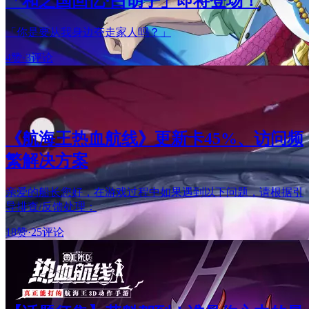
「和之国回忆·白胡子」即将登场！
「你是要从我身边夺走家人吗？」
4赞
·
3评论
《航海王热血航线》更新卡45%、访问频
繁解决方案
亲爱的船长您好，在游戏过程中如果遇到以下问题，请根据引
导排查/反馈处理：
18赞
·
25评论