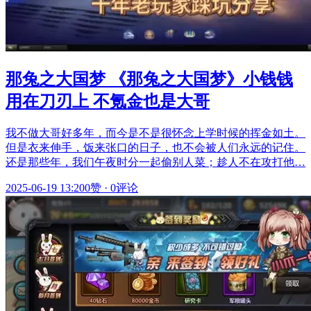
那兔之大国梦 《那兔之大国梦》小钱钱
用在刀刃上 不氪金也是大哥
我不做大哥好多年，而今是不是很怀念上学时候的挥金如土。
但是衣来伸手，饭来张口的日子，也不会被人们永远的记住。
还是那些年，我们午夜时分一起偷别人菜；趁人不在攻打他…
2025-06-19 13:20
0赞
·
0评论