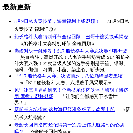
最新更新
8月9日冰火竞技节，海量福利上线即领！
— ⭐8月9日冰
火竞技节 福利汇总⭐
船长格斗大赛特别环节全程回顾！巴哥十连兑换码揭晓
— ⭐船长格斗大赛特别环节 全程回顾⭐
巅峰对决一触即发！S17 船长格斗大赛总决赛即将开战
— 热血格斗，高燃开战！八名选手强势晋级 S17 船长格
斗大赛八强！本次晋级八强的选手分别是子笙、缥缈、
酒桶、伽伽、习惯、小茵、染尘心、斩头鬼。
「S17 船长格斗大赛」决战前夕，八位巅峰强者集结！
— ⭐「S17 船长格斗大赛」八强选手风采展示⭐
见证冰雪世界的到来！全新技系传奇伙伴「黑胡子海盗
团 库赞」即将登场
— 「让你们全都感受下冰雪世
界！」
新船长入坑指南|这片海已经准备好了，欢迎上船
— ⭐新
船长入坑指南⭐
老船长回归指南|还记得第一次踏上伟大航路时的心跳
吗？
— ⭐老船长回归指南⭐