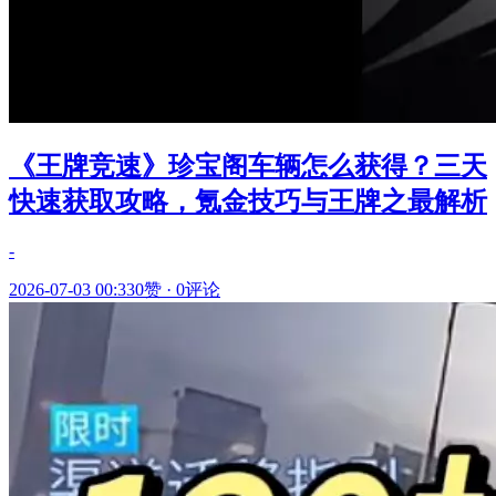
《王牌竞速》珍宝阁车辆怎么获得？三天
快速获取攻略，氪金技巧与王牌之最解析
-
2026-07-03 00:33
0赞
·
0评论