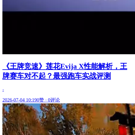
《王牌竞速》莲花Evija X性能解析，王
牌赛车对不起？最强跑车实战评测
-
2026-07-04 10:19
0赞
·
0评论