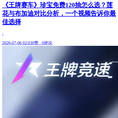
《王牌赛车》珍宝免费120抽怎么选？莲
花与布加迪对比分析，一个视频告诉你最
佳选择
-
2026-07-06 02:03
0赞
·
0评论