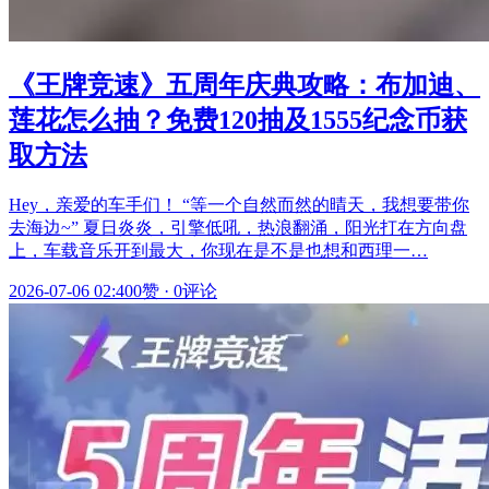
《王牌竞速》五周年庆典攻略：布加迪、
莲花怎么抽？免费120抽及1555纪念币获
取方法
Hey，亲爱的车手们！ “等一个自然而然的晴天，我想要带你
去海边~” 夏日炎炎，引擎低吼，热浪翻涌，阳光打在方向盘
上，车载音乐开到最大，你现在是不是也想和西理一…
2026-07-06 02:40
0赞
·
0评论