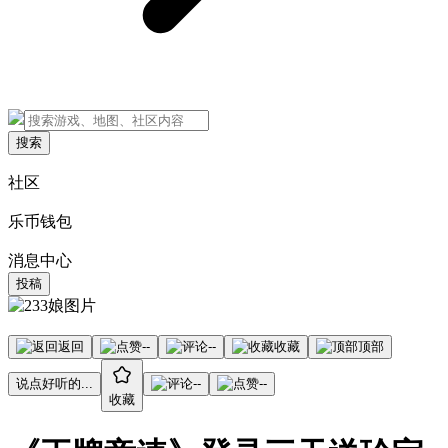
搜索
社区
乐币钱包
消息中心
投稿
返回
--
--
收藏
顶部
说点好听的...
--
--
收藏