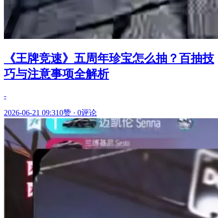
《王牌竞速》五周年珍宝怎么抽？百抽技
巧与注意事项全解析
-
2026-06-21 09:31
0赞
·
0评论