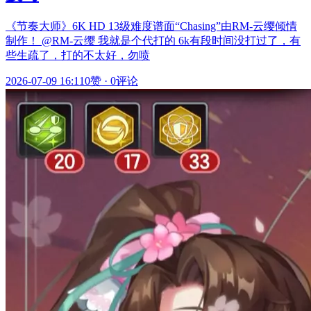
《节奏大师》6K HD 13级难度谱面“Chasing”由RM-云缨倾情
制作！ @RM-云缨 我就是个代打的 6k有段时间没打过了，有
些生疏了，打的不太好，勿喷
2026-07-09 16:11
0赞
·
0评论