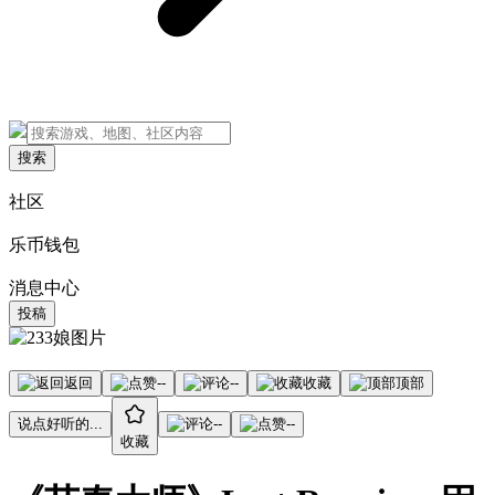
搜索
社区
乐币钱包
消息中心
投稿
返回
--
--
收藏
顶部
说点好听的...
--
--
收藏