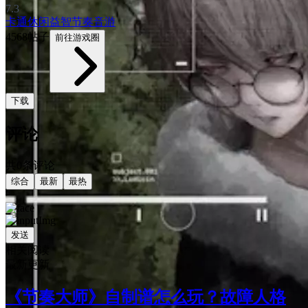
7.3
卡通
休闲益智
节奏音游
4568帖子
前往游戏圈
下载
评论
共0条评论
综合
最新
最热
发送
相关阅读
最新更新
《节奏大师》自制谱怎么玩？故障人格