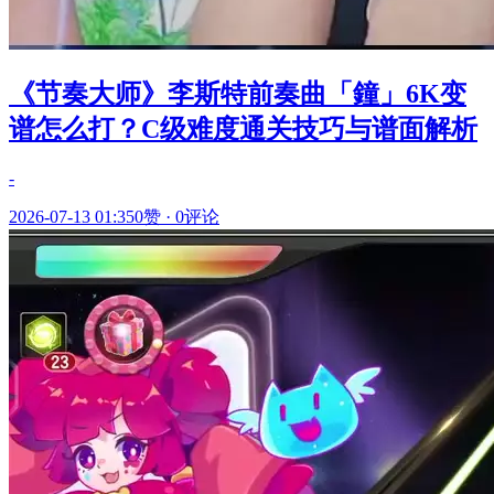
《节奏大师》李斯特前奏曲「鐘」6K变
谱怎么打？C级难度通关技巧与谱面解析
-
2026-07-13 01:35
0赞
·
0评论