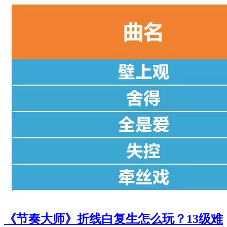
《节奏大师》折线白复生怎么玩？13级难