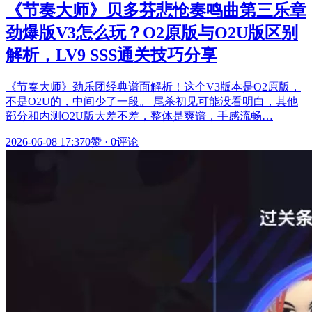
《节奏大师》贝多芬悲怆奏鸣曲第三乐章
劲爆版V3怎么玩？O2原版与O2U版区别
解析，LV9 SSS通关技巧分享
《节奏大师》劲乐团经典谱面解析！这个V3版本是O2原版，
不是O2U的，中间少了一段。 尾杀初见可能没看明白，其他
部分和内测O2U版大差不差，整体是爽谱，手感流畅…
2026-06-08 17:37
0赞
·
0评论