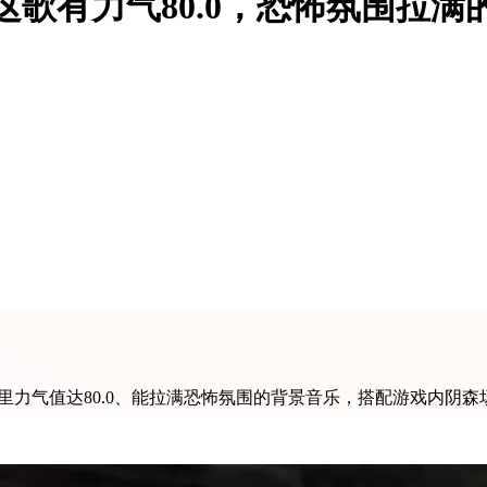
这歌有力气80.0，恐怖氛围拉满
里力气值达80.0、能拉满恐怖氛围的背景音乐，搭配游戏内阴森