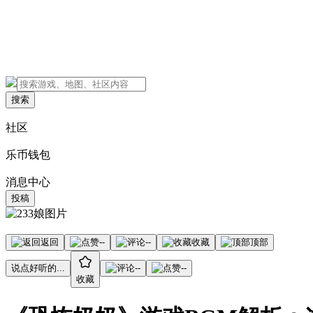
搜索
社区
乐币钱包
消息中心
投稿
返回
--
--
收藏
顶部
说点好听的...
--
--
收藏