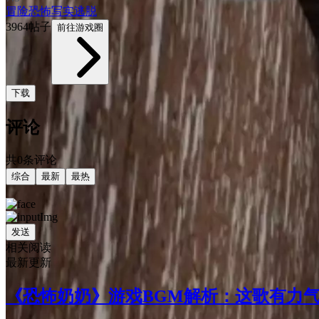
冒险
恐怖
写实
逃脱
3964帖子
前往游戏圈
下载
评论
共0条评论
综合
最新
最热
发送
相关阅读
最新更新
《恐怖奶奶》游戏BGM解析：这歌有力气