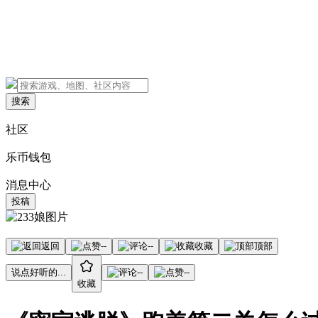
搜索
社区
乐币钱包
消息中心
投稿
返回
--
--
收藏
顶部
说点好听的...
--
--
收藏