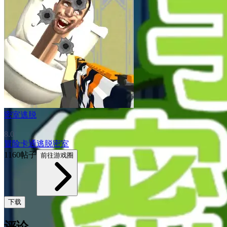
密室逃脱
8.0
冒险
卡通
逃脱
密室
1160帖子
前往游戏圈
下载
评论