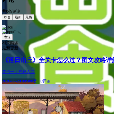
共0条评论
综合
最新
最热
发送
相关阅读
最新更新
《落日山丘》全关卡怎么过？图文攻略详解
关卡一：神秘入口
2026-07-20 08:40
0赞
·
0评论