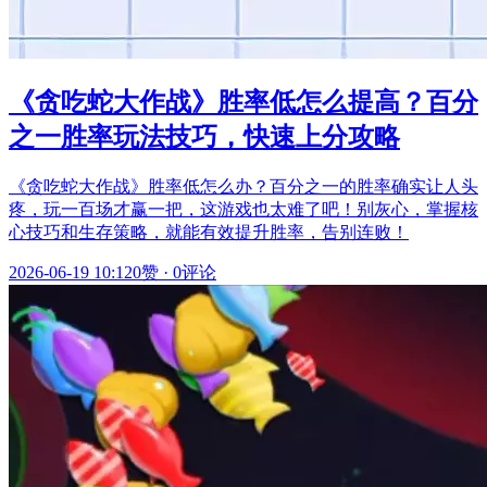
《贪吃蛇大作战》胜率低怎么提高？百分
之一胜率玩法技巧，快速上分攻略
《贪吃蛇大作战》胜率低怎么办？百分之一的胜率确实让人头
疼，玩一百场才赢一把，这游戏也太难了吧！别灰心，掌握核
心技巧和生存策略，就能有效提升胜率，告别连败！
2026-06-19 10:12
0赞
·
0评论