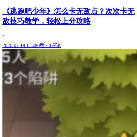
《逃跑吧少年》怎么卡无敌点？次次卡无
敌技巧教学，轻松上分攻略
-
2026-07-18 11:48
0赞
·
0评论