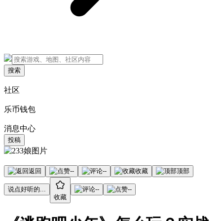
搜索
社区
乐币钱包
消息中心
投稿
返回
--
--
收藏
顶部
说点好听的...
--
--
收藏