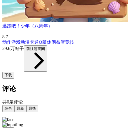
逃跑吧！少年（八周年）
8.7
动作游戏
动漫
卡通
Q版
休闲益智
竞技
29.6万帖子
前往游戏圈
下载
评论
共0条评论
综合
最新
最热