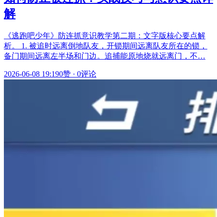
解
《逃跑吧少年》防连抓意识教学第二期：文字版核心要点解
析。 1. 被追时远离倒地队友，开锁期间远离队友所在的锁，
备门期间远离左半场和门边。追捕能原地烧就远离门，不…
2026-06-08 19:19
0赞
·
0评论