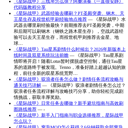
《星际战甲》三线琴怎么弹？阿桑演奏《一直很安静》
代码版教程分享
《星际战甲》武器经验去哪刷？PT圣殿突袭、钢木、天
王星生存及殁世机甲刷经验地点推荐
— 《星际战甲》水
武器去哪里刷经验最快？前期推荐去PT圣殿突袭，中期
和后期可以刷钢木（钢铁之路木星生存），空战武器经
验可以去天王星生存，而殁世机甲则推荐去金星、地
球…
《星际战甲》Tau星系剧情什么时候出？2026年新版本上
线时间及双星系统玩法前瞻
— 《星际战甲》Tau星系剧
情即将开启！随着Lotus暂时摆脱虚空控制，通往Tau星
系的道路终于被发现。Tenno，准备好踏上超越认知的旅
程，前往全新的双星系统荒野…
《星际战甲》驭浪者任务怎么做？剧情任务流程攻略与
通关技巧详解
— 《星际战甲》驭浪者剧情任务怎么过？
驭浪者任务流程详解与攻略技巧分享，助你轻松完成剧
情挑战，获取丰厚奖励。
《星际战甲》日常任务去哪做？新手避坑指南与高效刷
图路线推荐
— -
《星际战甲》新手入门指南与职业选择推荐，星际战甲
怎么玩？
《星际战甲》窜升MOD怎么获得？6分钟获取全部窜升