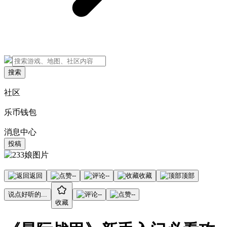
搜索
社区
乐币钱包
消息中心
投稿
返回
--
--
收藏
顶部
说点好听的...
--
--
收藏