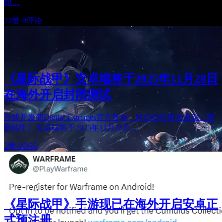
即…
22赞
·
0评论
《星际战甲》安卓端将于2025年11月28日
在海外开启封闭测试
游戏开发商Digital Extremes官方宣布，科幻动作射击游戏《星
际战甲》安卓端将于2025年11月28日…
2赞
·
0评论
《星际战甲》手游现已在海外开启安卓正
式预注册