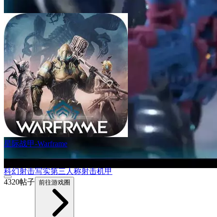
星际战甲-Warframe
9.5
科幻
射击
写实
第三人称射击
机甲
4320帖子
前往游戏圈