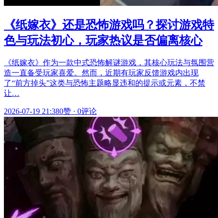
《纸嫁衣》还是恐怖游戏吗？探讨游戏特
色与玩法初心，玩家热议是否偏离核心
《纸嫁衣》作为一款中式恐怖解谜游戏，其核心玩法与氛围营
造一直备受玩家喜爱。然而，近期有玩家反馈游戏内出现
了“前方掉头”这类与恐怖主题略显违和的提示或元素，不禁
让…
2026-07-19 21:38
0赞
·
0评论