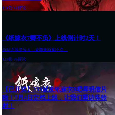
191赞
·
68评论
《纸嫁衣7卿不负》上线倒计时2天！
两间之地逢故人，香魂未断卿不负。
123赞
·
36评论
【已开奖】233派发纸嫁衣8吧唧明信片
啦！7月4日定档上线，让我们重访奘铃
村！