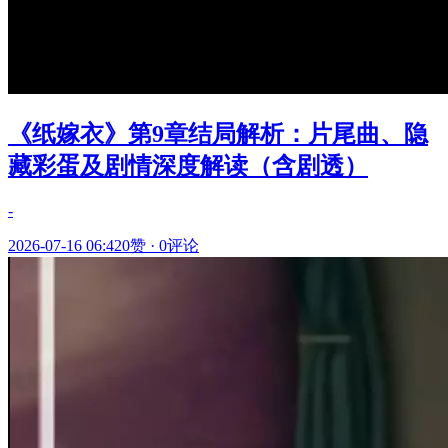
《纸嫁衣》第9章结局解析：片尾曲、隐
藏彩蛋及剧情深度解读（含剧透）
-
2026-07-16 06:42
0赞
·
0评论