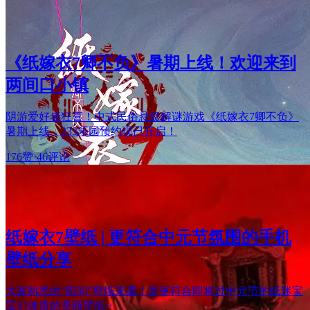
《纸嫁衣7卿不负》暑期上线！欢迎来到
两间口小镇
阴游爱好者狂喜！中式民俗悬疑解谜游戏《纸嫁衣7卿不负》
暑期上线，233乐园预约现已开启！
176赞
·
46评论
纸嫁衣7壁纸 | 更符合中元节氛围的手机
壁纸分享
大家熟悉的“阳间”壁纸来袭！是更符合即将过中元节的纸迷宝
宝们体质的美丽壁纸~