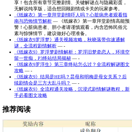
享！包含所有章节完整剧情、关键解谜点与隐藏彩蛋，
无解说纯享版，适合想回顾剧情或卡关的玩家参考。
《纸嫁衣》第一章拜堂剧情吓人吗？心脏病患者观看指
南与恐怖情节解析
— 《纸嫁衣》第一章拜堂剧情高能预
警！心脏病患者、胆小者请谨慎观看，内含恐怖民俗元
素与惊悚情节，建议做好心理准备。
《纸嫁衣9罗浮梦》通关视频攻略，秋晓落带你速通解
谜，全流程剧情解析
— -
《纸嫁衣9》罗浮梦剧情解析：罗浮旧梦牵恋人，环境空
留一世痴，P3终站结局揭秘
— -
《纸嫁衣9罗浮生》第三章终站怎么过？全流程解谜图文
攻略
— -
《纸嫁衣9》结局是HE吗？昙母和明梅是母女关系？后
续剧情会是三方大乱斗吗？
— -
《纸嫁衣9》全流程通关攻略，沉浸式剧情解谜教程，新
手必看图文攻略
推荐阅读