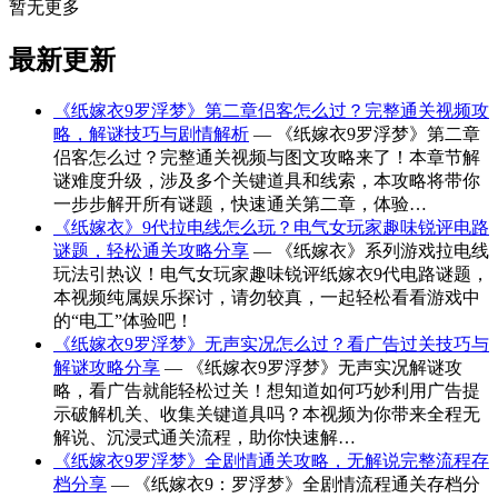
暂无更多
最新更新
《纸嫁衣9罗浮梦》第二章侣客怎么过？完整通关视频攻
略，解谜技巧与剧情解析
— 《纸嫁衣9罗浮梦》第二章
侣客怎么过？完整通关视频与图文攻略来了！本章节解
谜难度升级，涉及多个关键道具和线索，本攻略将带你
一步步解开所有谜题，快速通关第二章，体验…
《纸嫁衣》9代拉电线怎么玩？电气女玩家趣味锐评电路
谜题，轻松通关攻略分享
— 《纸嫁衣》系列游戏拉电线
玩法引热议！电气女玩家趣味锐评纸嫁衣9代电路谜题，
本视频纯属娱乐探讨，请勿较真，一起轻松看看游戏中
的“电工”体验吧！
《纸嫁衣9罗浮梦》无声实况怎么过？看广告过关技巧与
解谜攻略分享
— 《纸嫁衣9罗浮梦》无声实况解谜攻
略，看广告就能轻松过关！想知道如何巧妙利用广告提
示破解机关、收集关键道具吗？本视频为你带来全程无
解说、沉浸式通关流程，助你快速解…
《纸嫁衣9罗浮梦》全剧情通关攻略，无解说完整流程存
档分享
— 《纸嫁衣9：罗浮梦》全剧情流程通关存档分