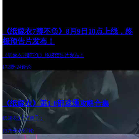
《纸嫁衣7卿不负》8月9日10点上线，终
极预告片发布！
《纸嫁衣7卿不负》终极预告片发布！
172赞
·
24评论
《纸嫁衣》第1-8部速通攻略合集
纸嫁衣8千子树👇：
1375赞
·
88评论