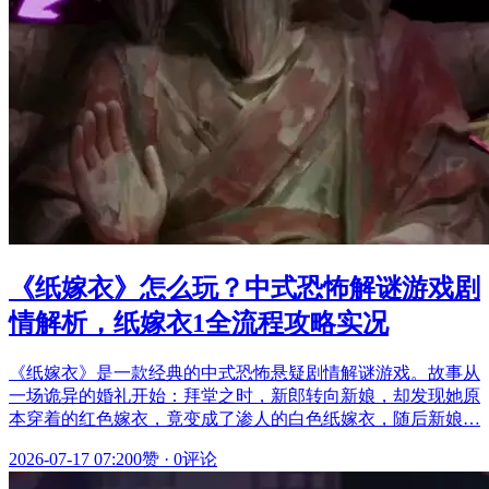
《纸嫁衣》怎么玩？中式恐怖解谜游戏剧
情解析，纸嫁衣1全流程攻略实况
《纸嫁衣》是一款经典的中式恐怖悬疑剧情解谜游戏。故事从
一场诡异的婚礼开始：拜堂之时，新郎转向新娘，却发现她原
本穿着的红色嫁衣，竟变成了渗人的白色纸嫁衣，随后新娘…
2026-07-17 07:20
0赞
·
0评论