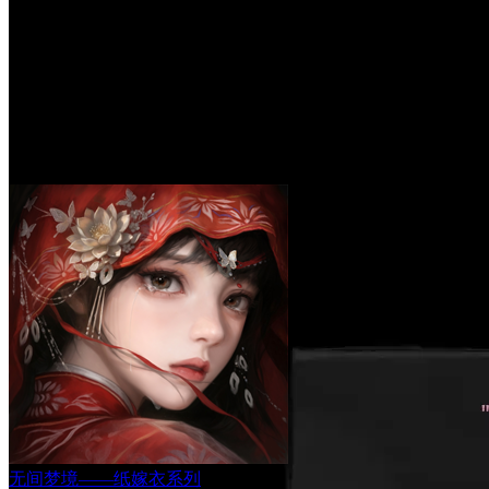
无间梦境——纸嫁衣系列