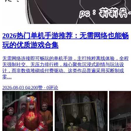
2026热门单机手游推荐：无需网络也能畅
玩的优质游戏合集
无需网络连接即可畅玩的单机手游，主打纯粹离线体验，全程
无强制社交、无压力排行榜，核心聚焦沉浸式剧情与玩法设
计，而非数值堆砌或付费驱动。这类作品普遍采用买断制或
零…
2026-08-03 04:20
0赞
·
0评论