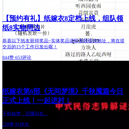
【预约有礼】纸嫁衣8定档上线，组队领
纸8实物周边
恭喜以下纸友获得奖品~实体奖品请联系我提供地址，将在提
交后的15个工作日发出喔！
844赞
·
653评论
纸嫁衣第6部《无间梦境》千秋魇篇今日
正式上线！一起进村！
千秋如梦，旧魇仍在。
238赞
·
81评论