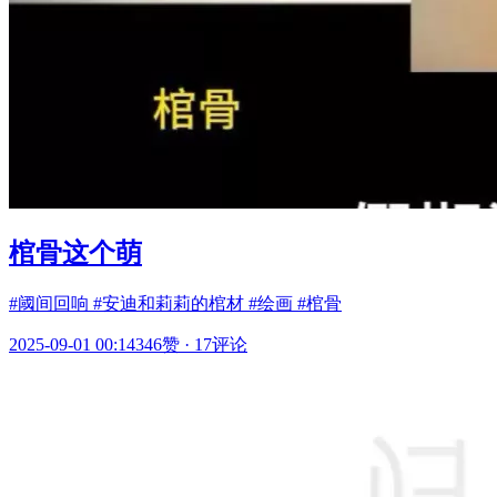
棺骨这个萌
#阈间回响 #安迪和莉莉的棺材 #绘画 #棺骨
2025-09-01 00:14
346赞
·
17评论