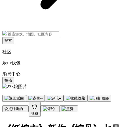
搜索
社区
乐币钱包
消息中心
投稿
返回
--
--
收藏
顶部
说点好听的...
--
--
收藏