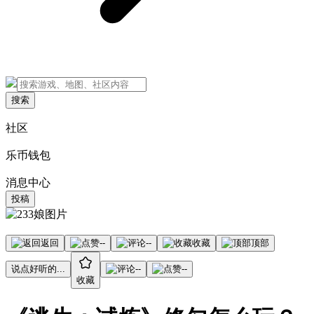
搜索
社区
乐币钱包
消息中心
投稿
返回
--
--
收藏
顶部
说点好听的...
--
--
收藏