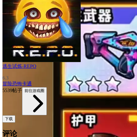
逃生试炼-REPO
6.3
冒险
恐怖
卡通
5539帖子
前往游戏圈
下载
评论