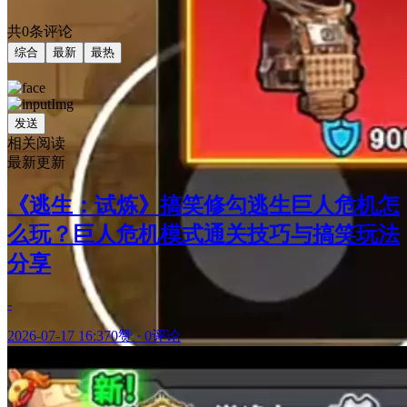
共0条评论
综合
最新
最热
发送
相关阅读
最新更新
《逃生：试炼》搞笑修勾逃生巨人危机怎
么玩？巨人危机模式通关技巧与搞笑玩法
分享
-
2026-07-17 16:37
0赞
·
0评论