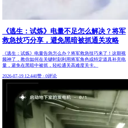
《逃生：试炼》电量不足怎么解决？将军
救急技巧分享，避免黑暗被抓通关攻略
《逃生：试炼》电量告急怎么办？将军救急技巧来了！这期视
频神了，教你如何在关键时刻利用将军角色或特定道具补充电
量，避免在黑暗中被抓，轻松通关高难度关卡。
2026-07-19 12:44
0赞
·
0评论