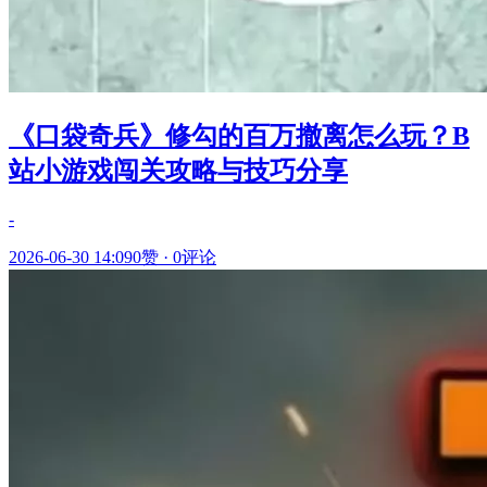
《口袋奇兵》修勾的百万撤离怎么玩？B
站小游戏闯关攻略与技巧分享
-
2026-06-30 14:09
0赞
·
0评论