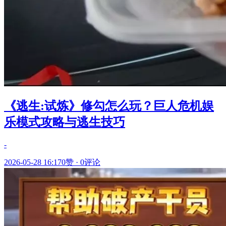
《逃生:试炼》修勾怎么玩？巨人危机娱
乐模式攻略与逃生技巧
-
2026-05-28 16:17
0赞
·
0评论