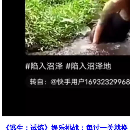
《逃生：试炼》娱乐挑战：每过一关就换