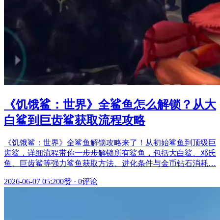
《饥饿鲨：世界》全鲨鱼怎么解锁？从大
白鲨到巨齿鲨获取流程攻略
《饥饿鲨：世界》全鲨鱼解锁攻略来了！从初始鲨鱼到顶级巨
齿鲨，详细流程带你一步步解锁所有鲨鱼，包括大白鲨、邓氏
鱼、巨齿鲨等强力鲨鱼获取方法、进化条件与金币钻石消耗…
2026-06-07 05:20
0赞
·
0评论