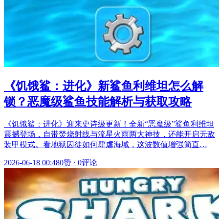
《饥饿鲨：进化》新鲨鱼利维坦怎么解
锁？恶魔级鲨鱼技能解析与获取攻略
《饥饿鲨：进化》迎来史诗级更新！全新“恶魔级”鲨鱼利维坦
震撼登场，自带焚烧射线与流星火雨两大神技，还能开启无敌
装甲模式。看地狱囚徒如何肆虐海域，这波数值增强简直…
2026-06-18 00:48
0赞
·
0评论