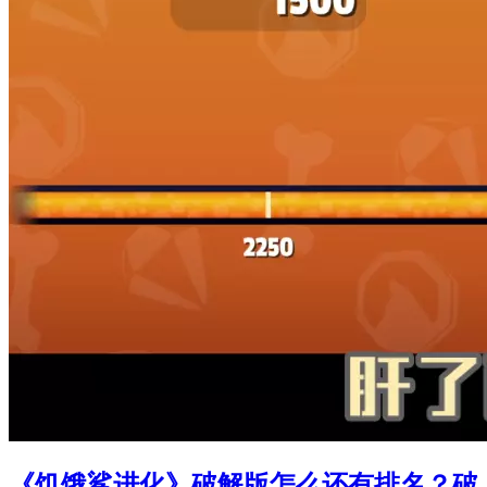
《饥饿鲨进化》破解版怎么还有排名？破