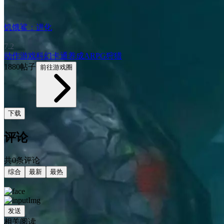
饥饿鲨：进化
7.2
动作游戏
科幻
卡通
养成
ARPG
狩猎
1880帖子
前往游戏圈
下载
评论
共0条评论
综合
最新
最热
发送
相关阅读