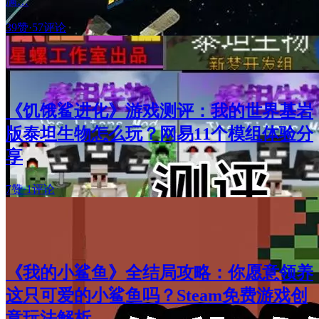
满…
39赞
·
57评论
《饥饿鲨进化》游戏测评：我的世界基岩
版泰坦生物怎么玩？网易11个模组体验分
享
7赞
·
1评论
《我的小鲨鱼》全结局攻略：你愿意领养
这只可爱的小鲨鱼吗？Steam免费游戏创
意玩法解析