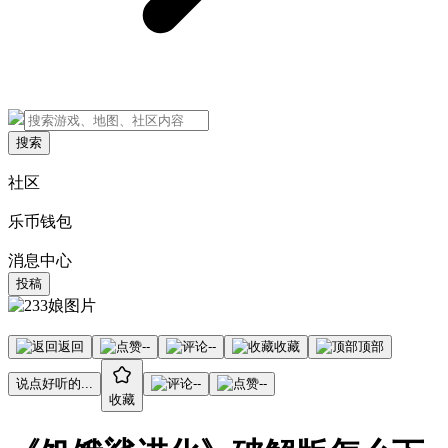
搜索
社区
乐币钱包
消息中心
投稿
返回
--
--
收藏
顶部
说点好听的...
--
--
收藏