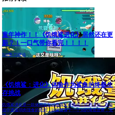
童年神作！！《饥饿鲨进化》居然还在更
新？！一口气带你看完！！！！
518赞
·
72评论
《饥饿鲨：进化》体验作为鲨鱼的终极生
存挑战
饥饿鲨进化是一款休闲益智得极具生存挑战个性的手游。在游
戏中遵循弱肉强食的规则，玩家置身于一个3d的海底世界，充