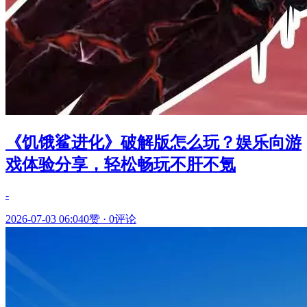
《饥饿鲨进化》破解版怎么玩？娱乐向游
戏体验分享，轻松畅玩不肝不氪
-
2026-07-03 06:04
0赞
·
0评论