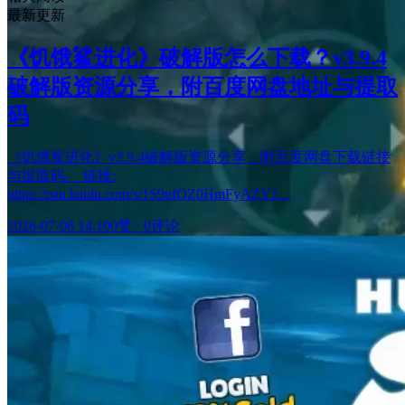
最新更新
《饥饿鲨进化》破解版怎么下载？v3.9.4
破解版资源分享，附百度网盘地址与提取
码
《饥饿鲨进化》v3.9.4破解版资源分享，附百度网盘下载链接
与提取码。 链接:
https://pan.baidu.com/s/1S9ufOZ0HmFyAZYJ…
2026-07-08 14:10
0赞
·
0评论