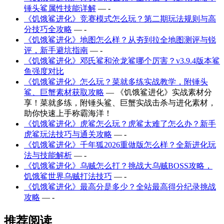
锤头鲨属性技能详解
— -
《饥饿鲨进化》竞赛模式怎么玩？第二期玩法规则与高
分技巧全攻略
— -
《饥饿鲨进化》地图怎么样？从夯到拉全地图测评与锐
评，新手避坑指南
— -
《饥饿鲨进化》邓氏鲨和沧龙鲨哪个厉害？v3.9.4版本鲨
鱼强度对比
《饥饿鲨进化》怎么玩？菜就多练实战教学，附锤头
鲨、巨蟹素材获取攻略
— 《饥饿鲨进化》实战素材分
享！菜就多练，附锤头鲨、巨蟹实战击杀与进化素材，
助你快速上手称霸海洋！
《饥饿鲨进化》虎鲨怎么玩？虎鲨太难了怎么办？新手
虎鲨玩法技巧与通关攻略
— -
《饥饿鲨进化》千年狐2026重做版怎么样？全新进化玩
法与技能解析
— -
《饥饿鲨进化》乌贼怎么打？挑战大乌贼BOSS攻略，
饥饿鲨世界乌贼打法技巧
— -
《饥饿鲨进化》最高分是多少？全站最高得分纪录挑战
攻略
— -
推荐阅读