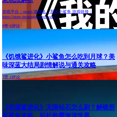
游戏平台：steam 游戏名：我的小鲨鱼 游戏链接：
https://store.steampowered.com…
9赞
·
0评论
《饥饿鲨进化》小鲨鱼怎么吃到月球？美
味深蓝大结局剧情解说与通关攻略
3赞
·
1评论
《饥饿鲨进化》无限钻石怎么刷？解锁所
有鲨鱼攻略，轻松称霸海洋世界