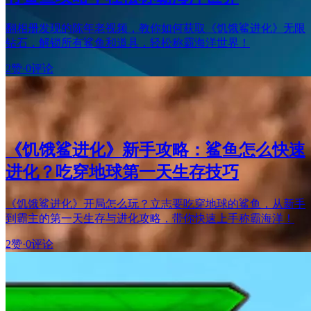
翻相册发现的陈年老视频，教你如何获取《饥饿鲨进化》无限
钻石，解锁所有鲨鱼和道具，轻松称霸海洋世界！
2赞
·
0评论
《饥饿鲨进化》新手攻略：鲨鱼怎么快速
进化？吃穿地球第一天生存技巧
《饥饿鲨进化》开局怎么玩？立志要吃穿地球的鲨鱼，从新手
到霸主的第一天生存与进化攻略，带你快速上手称霸海洋！
2赞
·
0评论