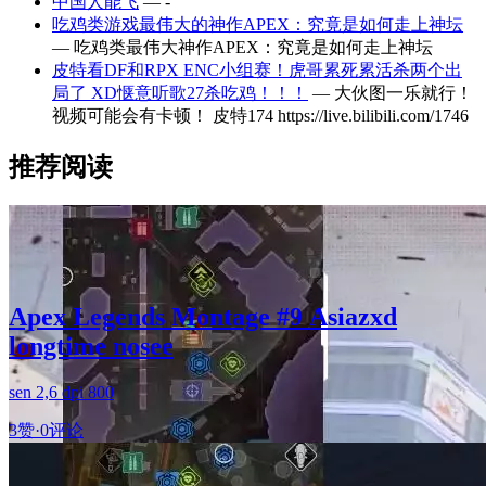
中国人能飞
— -
吃鸡类游戏最伟大的神作APEX：究竟是如何走上神坛
— 吃鸡类最伟大神作APEX：究竟是如何走上神坛
皮特看DF和RPX ENC小组赛！虎哥累死累活杀两个出
局了 XD惬意听歌27杀吃鸡！！！
— 大伙图一乐就行！
视频可能会有卡顿！ 皮特174 https://live.bilibili.com/1746
推荐阅读
Apex Legends Montage #9 Asiazxd
longtime nosee
sen 2,6 dpi 800
3赞
·
0评论