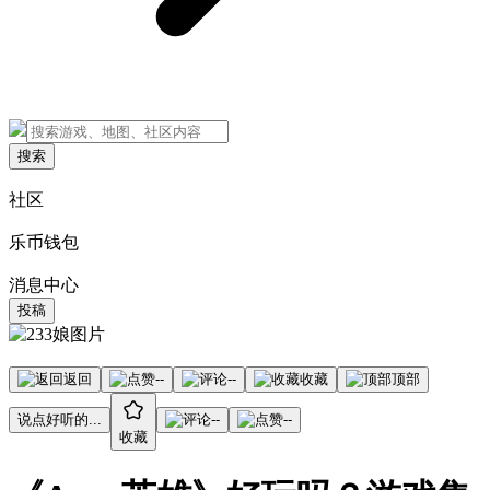
搜索
社区
乐币钱包
消息中心
投稿
返回
--
--
收藏
顶部
说点好听的...
--
--
收藏