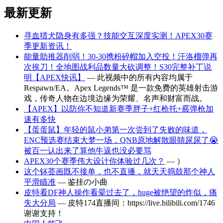
最新更新
寻血猎犬隐身有多强？技能交互深度实测！APEX30赛
季更新资讯！
能量助推器削弱！30-30携粉碎帽加入空投！汗洛榴弹再
次挨刀！全地图战利品数量大砍调整！S30完整补丁说
明【APEX快讯】
— 此视频中的所有内容均属于
Respawn/EA。Apex Legends™ 是一款免费的英雄射击游
戏，传奇人物在边境边缘为荣耀、名声和财富而战。
【APEX】以防你不知道新赛季胖子+红枪托+霰弹枪加
速有多快
【蛋蛋鼠】年轻的鼠小弟第一次尝到了失败的味道，
ENC预选赛结束大梦一场，QNB原地解散眼睛尿尿了😭
被百一认出来了算他牛逼也没必要骂
APEX30个赛季伟大设计你体验过几次？
— ）
这个钚荟画既不接单，也不直播，就天天捣鼓那个神人
平滑瞄准
— 鉴挂の小曲
皮特看DF神人操作看晕过去了，huge被绝望的炸似，痛
失大分局
— 皮特174直播间：https://live.bilibili.com/1746
谢谢支持！