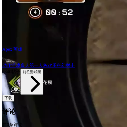
Apex 英雄
9.4
动作游戏
多人
第一人称
欢乐
科幻
射击
5340帖子
前往游戏圈
下载
评论
共0条评论