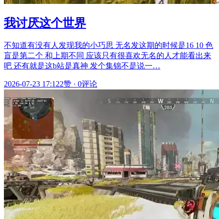
我讨厌这个世界
不知道有没有人发现我的小巧思 无名发这期的时候是16 10 色
盲是第二个 和上期不同 应该只有很喜欢无名的人才能看出来
吧 还有就是这b站是真神 发个集锦不是说一…
2026-07-23 17:12
2赞
·
0评论