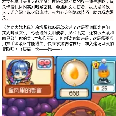
本文分享《美食大战老鼠》魔塔蛋糕85层的投手通关攻略，该
关卡看似休闲实则暗藏玄机，会遇到文明使者、纵火鼠等敌
人，还介绍了纵火鼠应对、火力补充等隐藏技巧，助力玩家通
关。
《美食大战老鼠》魔塔蛋糕85层怎么过？这层看似阳光休闲，
实则暗藏玄机！你会遇到文明使者、温和杰克，还有纵火鼠和
幽灵鼠与你的美食“快乐玩耍”。但别被表象迷惑，这层需要巧
用投手等策略才能通关。快来掌握攻略技巧，加入这场刺激的
冒险吧！（唇语：快——跑——）