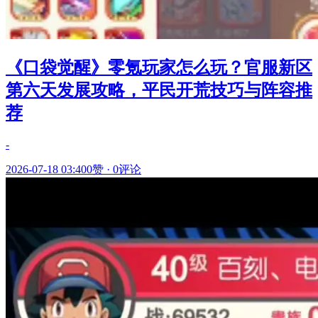
《口袋觉醒》零氪玩家怎么玩？官服新区
第六天发展攻略，平民开荒技巧与阵容推
荐
-
2026-07-18 03:40
0赞
·
0评论