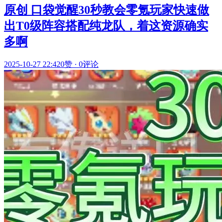
原创 口袋觉醒30秒教会零氪玩家快速做
出T0级阵容搭配纯龙队，着这资源确实
多啊
2025-10-27 22:42
0赞
·
0评论