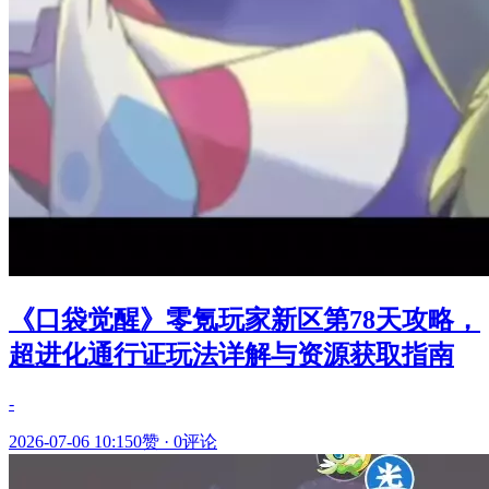
《口袋觉醒》零氪玩家新区第78天攻略，
超进化通行证玩法详解与资源获取指南
-
2026-07-06 10:15
0赞
·
0评论