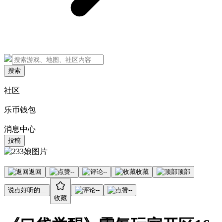
搜索
社区
乐币钱包
消息中心
投稿
返回
--
--
收藏
顶部
说点好听的...
--
--
收藏