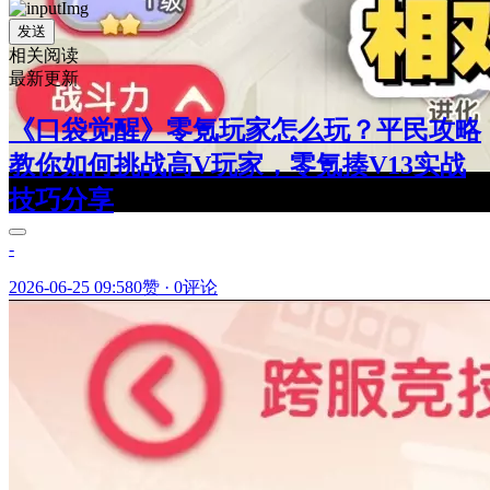
发送
相关阅读
最新更新
《口袋觉醒》零氪玩家怎么玩？平民攻略
教你如何挑战高V玩家，零氪揍V13实战
技巧分享
-
2026-06-25 09:58
0赞
·
0评论