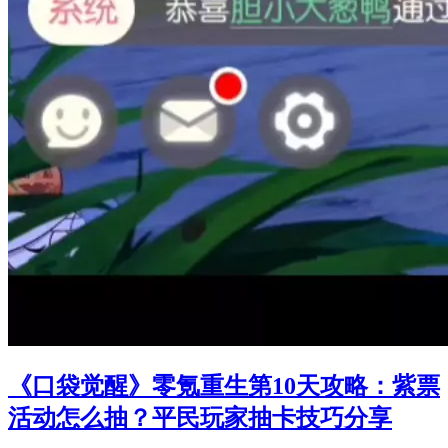
《口袋觉醒》零氪重生第10天攻略：紫票
活动怎么抽？平民玩家抽卡技巧分享