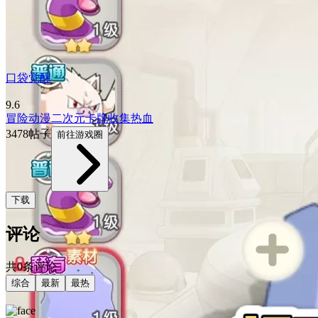
口袋觉醒
9.6
冒险
动漫
二次元
卡牌
收集
热血
3478帖子
前往游戏圈
下载
评论
共0条评论
综合
最新
最热