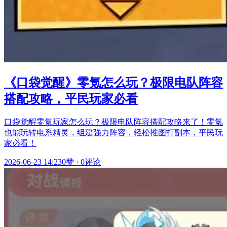
《口袋觉醒》零氪怎么玩？极限电队阵容
搭配攻略，平民玩家必看
口袋觉醒零氪玩家怎么玩？极限电队阵容搭配攻略来了！零氪
也能玩转电系精灵，组建强力阵容，轻松推图打副本，平民玩
家必看！
2026-06-23 14:23
0赞
·
0评论