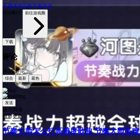
卡通
休闲益智
节奏音游
4568帖子
前往游戏圈
下载
评论
共0条评论
综合
最新
最热
发送
相关阅读
最新更新
节奏大师怎么打高难度歌曲 节奏大师高难