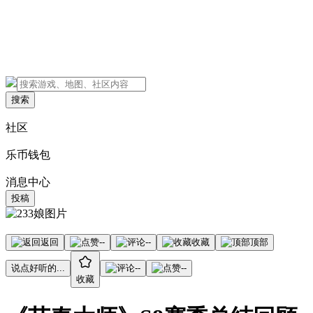
搜索
社区
乐币钱包
消息中心
投稿
返回
--
--
收藏
顶部
说点好听的...
--
--
收藏