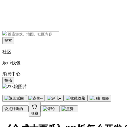
搜索
社区
乐币钱包
消息中心
投稿
返回
--
--
收藏
顶部
说点好听的...
--
--
收藏