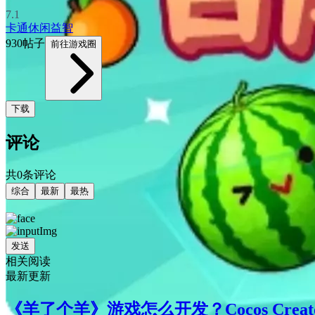
7.1
卡通
休闲益智
930帖子
前往游戏圈
下载
评论
共0条评论
综合
最新
最热
发送
相关阅读
最新更新
《羊了个羊》游戏怎么开发？Cocos Cre