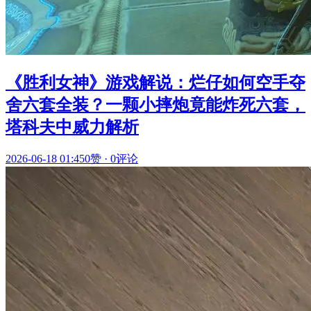
《胜利女神》游戏解说：烂仔如何空手夺
舍六套全装？一颗小摔炮竟能炸死六套，
塔科夫中威力解析
2026-06-18 01:45
0赞
·
0评论