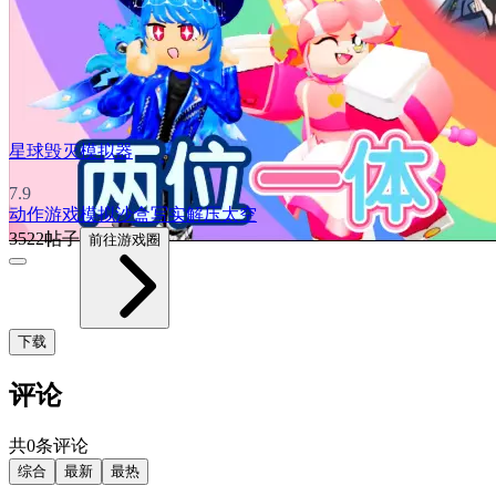
星球毁灭模拟器
7.9
动作游戏
模拟
沙盒
写实
解压
太空
3522帖子
前往游戏圈
下载
评论
共0条评论
综合
最新
最热