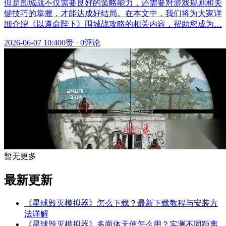
但是围城战不仅需要良好的策略能力，还需要对游戏规则和关
键技巧的掌握，才能达成好结局。在本文中，我们将为大家详
细介绍《以遵命陛下》围城战攻略的相关内容，帮助您成为…
2026-06-07 10:40
0赞
·
0评论
暂无更多
最新更新
《星球毁灭模拟器》怎么下载？最新下载教程与安装方
法详解
《星球毁灭模拟器》多面体天使怎么用？实测不同距离