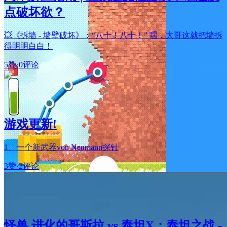
点破坏欲？
💥《拆墙 - 墙壁破坏》：“八十！八十！” 嘿，大哥这就把墙拆
得明明白白！
5赞
·
0评论
游戏更新!
1、一个新武器von Neumann探针
3赞
·
2评论
怪兽 进化的哥斯拉 vs 泰坦X：泰坦之战 -