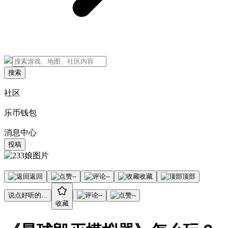
搜索
社区
乐币钱包
消息中心
投稿
返回
--
--
收藏
顶部
说点好听的...
--
--
收藏