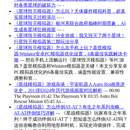
对各类星球的破坏力
— -
《星球毁灭模拟器》怎么玩？天体爆炸模拟科普，超真
实星球毁灭过程演示
— -
《星球毁灭模拟器》银河系联合政府巅峰时期景象，AI
生成各星球壮丽画面
— -
《星球毁灭模拟器》沙盒游戏：我又毁灭了两个星球！
行星毁灭模拟器第二期玩法分享
《星球毁灭模拟器》怎么在手机上玩？盖世模拟
器/Winlator安卓PC模拟器优化设置，6条最佳实践解决卡
顿
— 想在手机上流畅运行《星球毁灭模拟器》等PC游
戏？盖世模拟器和Winlator模拟器是关键！本文分享安卓
PC模拟器优化的6条最佳实践，涵盖性能设置、兼容性
调整和资…
《星战模拟器》游戏杂谈：宇宙机器人Astro Bot画质进
化史，2013到2024年历代游戏画面对比解析
— 00:00
The Playroom 01:42 The Playroom VR 03:35 Astro Bot
Rescue Mission 05:45 As…
《星战模拟器》怎么绊倒AT-AT？有生之年系列攻略，
AT-AT绊倒技巧详解
— 《星战模拟器》玩家有生之年系
列！终于成功绊倒AT-AT了！想知道怎么绊倒AT-AT吗？
这份攻略教你利用地形和时机，实现史诗级操作，完成