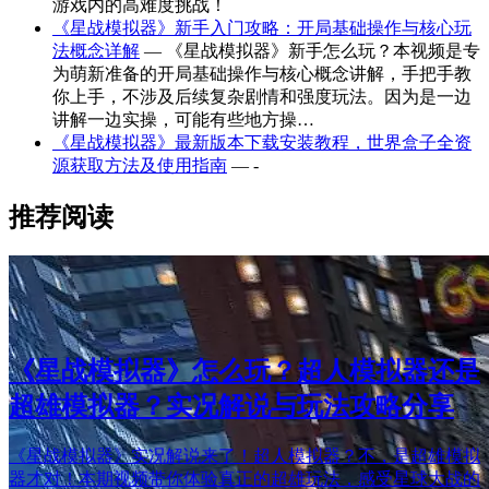
游戏内的高难度挑战！
《星战模拟器》新手入门攻略：开局基础操作与核心玩
法概念详解
— 《星战模拟器》新手怎么玩？本视频是专
为萌新准备的开局基础操作与核心概念讲解，手把手教
你上手，不涉及后续复杂剧情和强度玩法。因为是一边
讲解一边实操，可能有些地方操…
《星战模拟器》最新版本下载安装教程，世界盒子全资
源获取方法及使用指南
— -
推荐阅读
《星战模拟器》怎么玩？超人模拟器还是
超雄模拟器？实况解说与玩法攻略分享
《星战模拟器》实况解说来了！超人模拟器？不，是超雄模拟
器才对！本期视频带你体验真正的超雄玩法，感受星球大战的