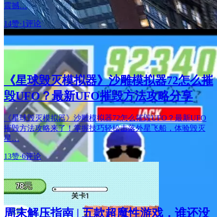
震撼…
14赞
·
1评论
《星球毁灭模拟器》沙雕模拟器72怎么摧
毁UFO？最新UFO摧毁方法攻略分享
《星球毁灭模拟器》沙雕模拟器72怎么摧毁UFO？最新UFO
摧毁方法攻略来了！掌握技巧轻松击落外星飞船，体验毁灭
星…
13赞
·
6评论
周末解压指南 | 五款超魔性游戏，谁还没