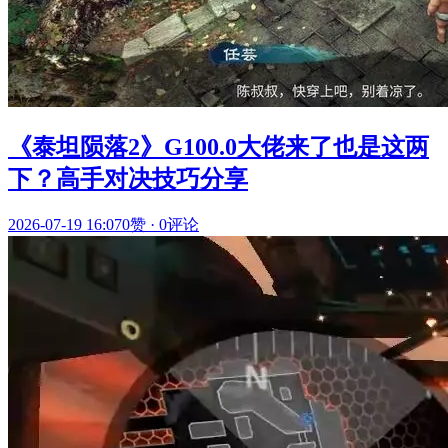
《泰坦陨落2》G100.0大佬来了也是这两
下？高手对决技巧分享
2026-07-19 16:07
0赞
·
0评论