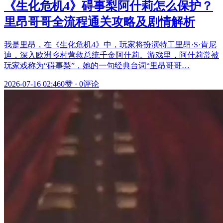
《生化危机4》碍事梨阿什莉怎么保护？
里昂哥哥全流程通关攻略及剧情解析
我是里昂，在《生化危机4》中，玩家将扮演特工里昂·S·肯尼
迪，深入欧洲乡村营救总统千金阿什莉。游戏里，阿什莉常被
玩家戏称为“碍事梨”，她的一句经典台词“里昂哥哥…
2026-07-16 02:46
0赞
·
0评论