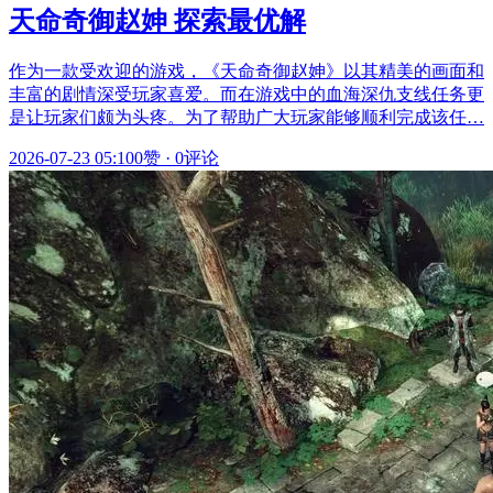
天命奇御赵妽 探索最优解
作为一款受欢迎的游戏，《天命奇御赵妽》以其精美的画面和
丰富的剧情深受玩家喜爱。而在游戏中的血海深仇支线任务更
是让玩家们颇为头疼。为了帮助广大玩家能够顺利完成该任…
2026-07-23 05:10
0赞
·
0评论