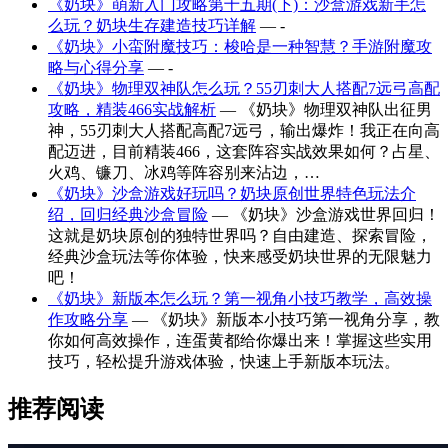
《奶块》萌新入门攻略第十五期(下)：沙盒游戏新手怎
么玩？奶块生存建造技巧详解
— -
《奶块》小蛮附魔技巧：梭哈是一种智慧？手游附魔攻
略与心得分享
— -
《奶块》物理双神队怎么玩？55刃刺大人搭配7远弓高配
攻略，精装466实战解析
— 《奶块》物理双神队出征男
神，55刃刺大人搭配高配7远弓，输出爆炸！我正在向高
配迈进，目前精装466，这套阵容实战效果如何？占星、
火鸡、镰刀、冰鸡等阵容别来沾边，…
《奶块》沙盒游戏好玩吗？奶块原创世界特色玩法介
绍，回归经典沙盒冒险
— 《奶块》沙盒游戏世界回归！
这就是奶块原创的独特世界吗？自由建造、探索冒险，
经典沙盒玩法等你体验，快来感受奶块世界的无限魅力
吧！
《奶块》新版本怎么玩？第一视角小技巧教学，高效操
作攻略分享
— 《奶块》新版本小技巧第一视角分享，教
你如何高效操作，连蛋黄都给你爆出来！掌握这些实用
技巧，轻松提升游戏体验，快速上手新版本玩法。
推荐阅读