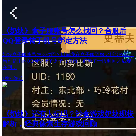
《奶块》盒子服账号怎么找回？合服后
QQ登录转手机号绑定方法
奶块盒子服账号怎么找回？以前我在盒子服阿努比斯服务器，
当时是用的QQ号登陆的盒子服务器，退游了一段时间之后现
在回…
1赞
·
5评论
《奶块》还有人玩吗？沙盒游戏奶块现状
解析，经典像素生存游戏回顾