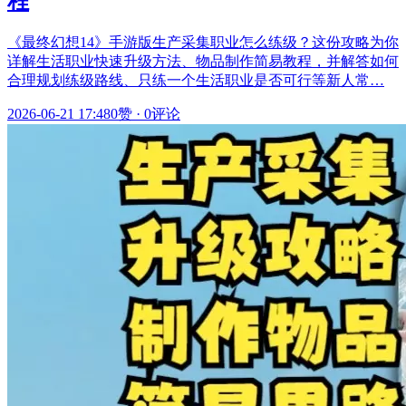
程
《最终幻想14》手游版生产采集职业怎么练级？这份攻略为你
详解生活职业快速升级方法、物品制作简易教程，并解答如何
合理规划练级路线、只练一个生活职业是否可行等新人常…
2026-06-21 17:48
0赞
·
0评论