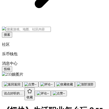
搜索
社区
乐币钱包
消息中心
投稿
返回
--
--
收藏
顶部
说点好听的...
--
--
收藏