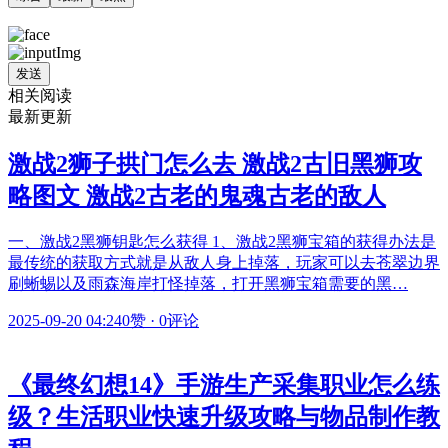
发送
相关阅读
最新更新
激战2狮子拱门怎么去 激战2古旧黑狮攻
略图文 激战2古老的鬼魂古老的敌人
一、激战2黑狮钥匙怎么获得 1、激战2黑狮宝箱的获得办法是
最传统的获取方式就是从敌人身上掉落，玩家可以去苍翠边界
刷蜥蜴以及雨森海岸打怪掉落，打开黑狮宝箱需要的黑…
2025-09-20 04:24
0赞
·
0评论
《最终幻想14》手游生产采集职业怎么练
级？生活职业快速升级攻略与物品制作教