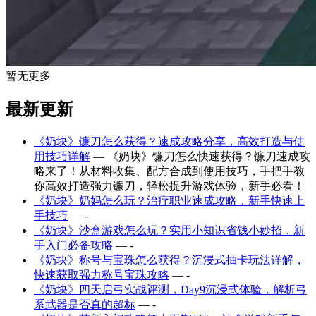
暂无更多
最新更新
《奶块》镰刀怎么获得？速成攻略分享，高效打造与使
用技巧详解
— 《奶块》镰刀怎么快速获得？镰刀速成攻
略来了！从材料收集、配方合成到使用技巧，手把手教
你高效打造强力镰刀，轻松提升游戏体验，新手必看！
《奶块》奶妈怎么玩？治疗职业速成攻略，新手快速上
手技巧
— -
《奶块》沙盒游戏怎么玩？实用小知识省钱小妙招，新
手入门必备攻略
— -
《奶块》称号与宝珠怎么获得？沉浸式抽卡玩法详解，
快速获取强力称号宝珠攻略
— -
《奶块》四天启弓实战评测，Day9沉浸式体验，解析弓
系武器是否真的超标
— -