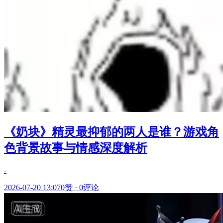
《奶块》精灵最抑郁的两人是谁？游戏角
色背景故事与情感深度解析
-
2026-07-20 13:07
0赞
·
0评论