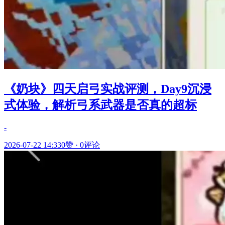
《奶块》四天启弓实战评测，Day9沉浸
式体验，解析弓系武器是否真的超标
-
2026-07-22 14:33
0赞
·
0评论