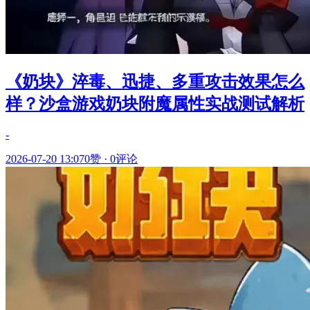
《奶块》淬毒、迅捷、多重攻击效果怎么
样？沙盒游戏奶块附魔属性实战测试解析
-
2026-07-20 13:07
0赞
·
0评论