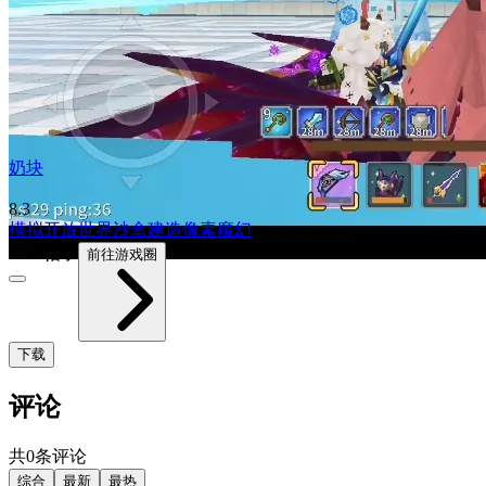
奶块
8.3
模拟
开放世界
沙盒
建造
像素
魔幻
2158帖子
前往游戏圈
下载
评论
共0条评论
综合
最新
最热