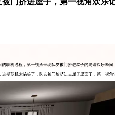
友被门挤进屋子，第一视角欢乐
月1日的联机过程，第一视角呈现队友被门挤进屋子的离谱欢乐瞬间
【纪念视频】《恐鬼症》联机实况【 2026 - 07 - 01】。@哈萨其 这期联机太搞笑了，队友被门给挤