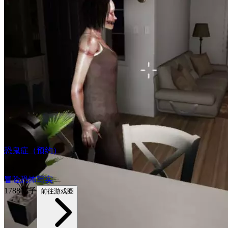
恐鬼症（预约）
9.3
冒险
恐怖
写实
1788帖子
前往游戏圈