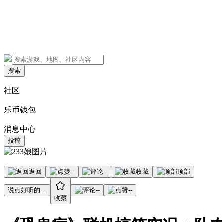
搜索
社区
乐币钱包
消息中心
投稿
返回
--
--
收藏
顶部
说点好听的...
--
--
收藏