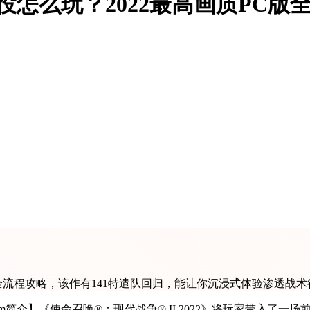
役怎么玩？2022最高画质PC
战役全流程攻略，该作有141特遣队回归，能让你沉浸式体验渗透战
® II 【游戏Steam简介】《使命召唤®：现代战争® II 2022》将