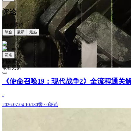
评论
共0条评论
综合
最新
最热
发送
相关阅读
最新更新
《使命召唤19：现代战争2》全流程通关
-
2026-07-04 10:18
0赞
·
0评论