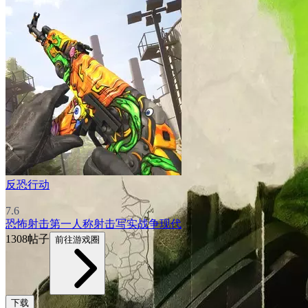
反恐行动
7.6
恐怖
射击
第一人称射击
写实
战争
现代
1308帖子
前往游戏圈
下载