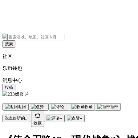
搜索
社区
乐币钱包
消息中心
投稿
返回
--
--
收藏
顶部
说点好听的...
--
--
收藏