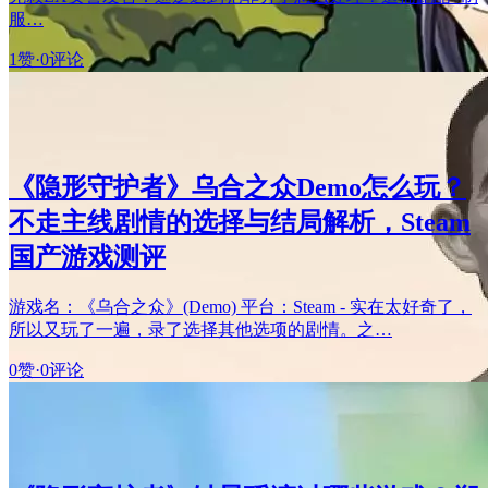
服…
1赞
·
0评论
《隐形守护者》乌合之众Demo怎么玩？
不走主线剧情的选择与结局解析，Steam
国产游戏测评
游戏名：《乌合之众》(Demo) 平台：Steam - 实在太好奇了，
所以又玩了一遍，录了选择其他选项的剧情。之…
0赞
·
0评论