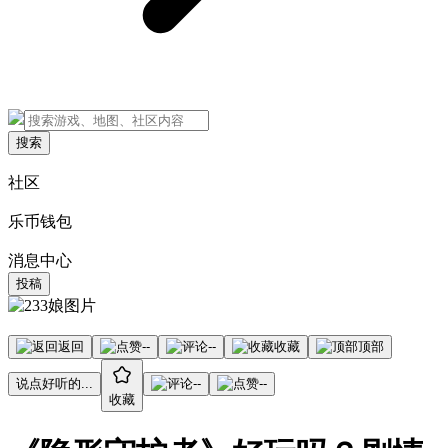
搜索
社区
乐币钱包
消息中心
投稿
返回
--
--
收藏
顶部
说点好听的...
--
--
收藏