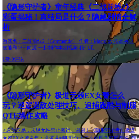
《隐形守护者》童年经典《二战前线2》
彩蛋揭秘！真结局是什么？隐藏剧情全解
析
游戏名：二战前线2（Commando） 作者：Macrojoy 很高兴这
次能和@日向源 一起制作本期视频 我们采…
1赞
·
0评论
《隐形守护者》极道无赖EX女警怎么
玩？巡逻遇敌处理技巧、追捕跑酷与制服
QTE操作攻略
⭐原创不易，未经允许禁止搬运，谢谢！《隐形守护者》极道
无赖EX女警发售：巡逻遇到犯罪分子怎么处理？追捕跑酷+制