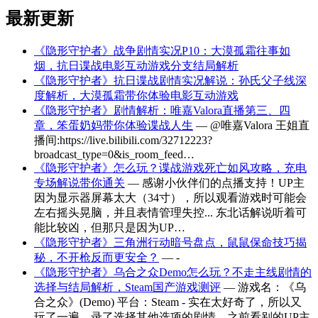
最新更新
《隐形守护者》战争剧情实况P10：大漠孤霜往事如
烟，抗日谍战电影互动游戏分支结局解析
《隐形守护者》抗日谍战剧情实况解说：孙氏父子线深
度解析，大漠孤霜带你体验电影互动游戏
《隐形守护者》剧情解析：唯嘉Valora直播第三、四
章，笨蛋奶妈带你体验谍战人生
— @唯嘉Valora 王姐直
播间:https://live.bilibili.com/32712223?
broadcast_type=0&is_room_feed…
《隐形守护者》怎么玩？谍战游戏死亡如风攻略，充电
专场解说带你通关
— 感谢小伙伴们的点播支持！UP主
因为显示器屏幕太大（34寸），所以观看游戏时可能会
左右摇头晃脑，并且表情管理失控... 东北话解说听着可
能比较凶，但那只是因为UP…
《隐形守护者》三角洲行动暗号盘点，鼠鼠保命技巧揭
秘，不开枪反而更安全？
— -
《隐形守护者》乌合之众Demo怎么玩？不走主线剧情的
选择与结局解析，Steam国产游戏测评
— 游戏名：《乌
合之众》(Demo) 平台：Steam - 实在太好奇了，所以又
玩了一遍，录了选择其他选项的剧情。之前看别的UP主