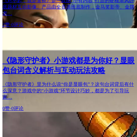
《对不起，我是警察》是一款由“小有内容”打造的硬核港风卧
底题材互动影像。产品由全香港班底制作，金马奖影帝、金牌
老…
2赞
·
0评论
《隐形守护者》小游戏都是为你好？显眼
包台词含义解析与互动玩法攻略
《隐形守护者》里为什么说“你是显眼包”？这句台词背后有什
么深意？游戏中的“小游戏”环节设计巧妙，都是为了引导玩
家…
0赞
·
0评论