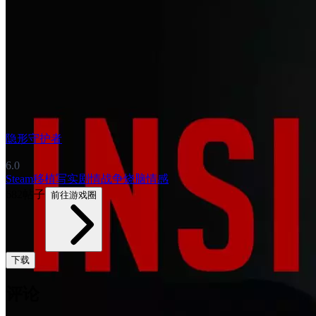
隐形守护者
6.0
Steam移植
写实
剧情
战争
烧脑
情感
682帖子
前往游戏圈
下载
评论