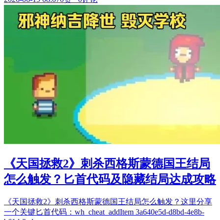
《天国拯救2》刺杀西格斯蒙德国王结局
怎么触发？匕首代码及隐藏结局达成攻略
《天国拯救2》刺杀西格斯蒙德国王结局怎么触发？这里分享
一个关键匕首代码：wh_cheat_addItem 3a640e5d-d8bd-4e8b-