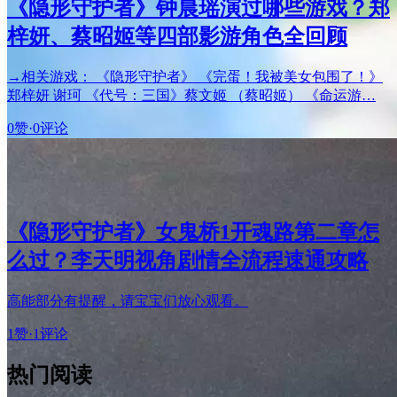
《隐形守护者》钟晨瑶演过哪些游戏？郑
梓妍、蔡昭姬等四部影游角色全回顾
→相关游戏： 《隐形守护者》 《完蛋！我被美女包围了！》
郑梓妍 谢珂 《代号：三国》蔡文姬 （蔡昭姬） 《命运游…
0赞
·
0评论
《隐形守护者》女鬼桥1开魂路第二章怎
么过？李天明视角剧情全流程速通攻略
高能部分有提醒，请宝宝们放心观看。
1赞
·
1评论
热门阅读