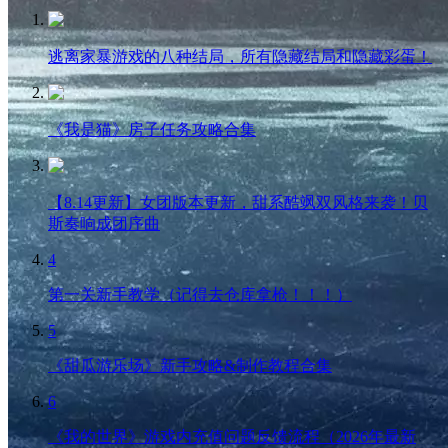
逃离家暴游戏的八种结局，所有隐藏结局和隐藏彩蛋！
《我是猫》房子任务攻略合集
【8.14更新】女团版本更新，甜系酷飒双风格来袭！贝
斯奏响成团序曲
4
第一关新手教学（记得去仓库拿枪！！！）
5
《甜瓜游乐场》新手攻略&制作教程合集
6
《我的世界》游戏内充值问题反馈流程（2026年最新