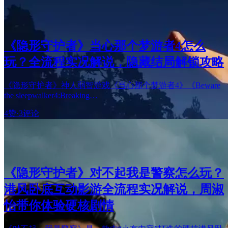
《隐形守护者》当心那个梦游者4怎么
玩？全流程实况解说，隐藏结局解锁攻略
《隐形守护者》神人弱智游戏《当心那个梦游者4》《Beware
the sleepwalker4:Breaking…
4赞
·
3评论
《隐形守护者》对不起我是警察怎么玩？
港风卧底互动影游全流程实况解说，周淑
怡带你体验硬核剧情