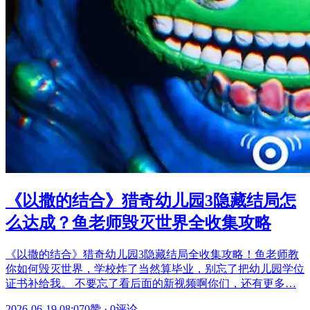
《以撒的结合》猎奇幼儿园3隐藏结局怎
么达成？鱼老师毁灭世界全收集攻略
《以撒的结合》猎奇幼儿园3隐藏结局全收集攻略！鱼老师教
你如何毁灭世界，学校炸了当然算毕业，别忘了把幼儿园学位
证书补给我。 不要忘了看后面的新视频啊你们，还有更多…
2026-06-19 08:07
0赞
·
0评论