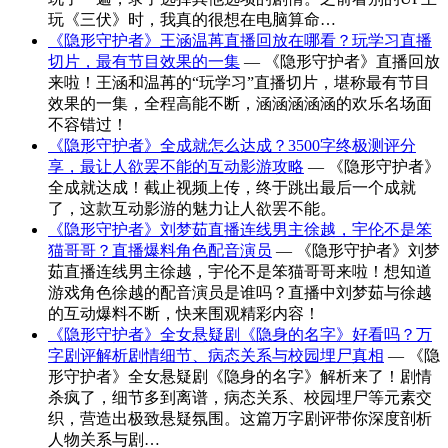
玩《三伏》时，我真的很想在电脑算命…
《隐形守护者》王涵温苒直播回放在哪看？玩学习直播
切片，最有节目效果的一集
— 《隐形守护者》直播回放
来啦！王涵和温苒的“玩学习”直播切片，堪称最有节目
效果的一集，全程高能不断，涵涵涵涵涵的欢乐名场面
不容错过！
《隐形守护者》全成就怎么达成？3500字终极测评分
享，最让人欲罢不能的互动影游攻略
— 《隐形守护者》
全成就达成！截止视频上传，终于跳出最后一个成就
了，这款互动影游的魅力让人欲罢不能。
《隐形守护者》刘梦茹直播连线男主徐越，宇伦不是笨
猫哥哥？直播爆料角色配音演员
— 《隐形守护者》刘梦
茹直播连线男主徐越，宇伦不是笨猫哥哥来啦！想知道
游戏角色徐越的配音演员是谁吗？直播中刘梦茹与徐越
的互动爆料不断，快来围观精彩内容！
《隐形守护者》全女悬疑剧《隐身的名字》好看吗？万
字剧评解析剧情细节、病态关系与校园埋尸真相
— 《隐
形守护者》全女悬疑剧《隐身的名字》解析来了！剧情
杀疯了，细节多到离谱，病态关系、校园埋尸等元素交
织，营造出极致悬疑氛围。这篇万字剧评带你深度剖析
人物关系与剧…