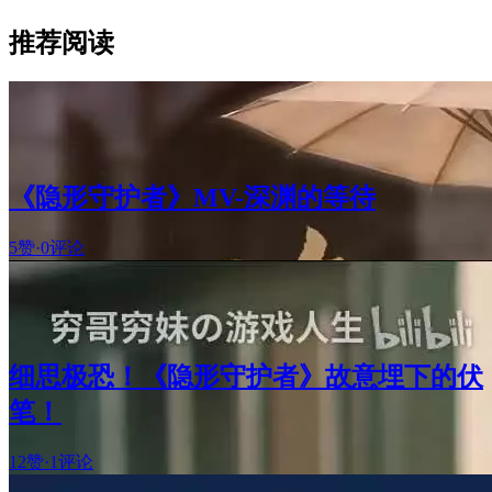
推荐阅读
《隐形守护者》MV-深渊的等待
5赞
·
0评论
细思极恐！《隐形守护者》故意埋下的伏
笔！
12赞
·
1评论