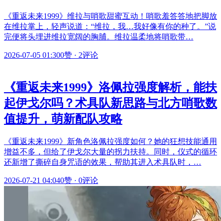
《重返未来1999》维拉与哨歌甜蜜互动！哨歌羞答答地把脚放
在维拉掌上，轻声说道：“维拉，我…我好像有你的种了。”说
完便将头埋进维拉宽阔的胸脯。维拉温柔地将哨歌带…
2026-07-05 01:30
0赞
·
2评论
《重返未来1999》洛佩拉强度解析，能扶
起伊戈尔吗？术具队新思路与北方哨歌数
值提升，萌新配队攻略
《重返未来1999》新角色洛佩拉强度如何？她的狂想技能通用
增益不多，但给了伊戈尔大量的拐力扶持。同时，仪式的循环
还新增了撕碎自身咒语的效果，帮助其进入术具队时，…
2026-07-21 04:04
0赞
·
0评论