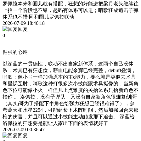
罗佩拉本来和圈儿就有搭配，狂想的好能进把梁月老头继续往
上抬一个阶段也不错，起码有体系可以进；哨歌狂成追击子弹
体系也不错啊 和圈儿罗佩拉联动
2026-07-09 18:46:18
回复
0
倔强的心疼
以深蓝的一贯德性，联动不出自家新体系，这两个自己没体
系，术具已有狂想位，薪血电能余辉已经完整，debuff叠满 。
哨歌：像小马一样加强原本的主c能力，要么就是类似去术具
和星锑互肘，哨歌这种打很多次小技能跟术具挺像的，当新角
色下位可能像小火一样但凡上点难度的关抬体系只抬新角色不
抬你 。 洛佩拉，没有子弹队，又没有自家新角色很难复刻j哥
（其实j哥为了搭配下半角色给强力狂想已经很难得了），参
考葛天和水星2254，可能延长下术阵时间，然后加强回合末那
枪的伤害，并且可以通过小技能主动触发那下追击。 深蓝给
洛佩拉的狂想要是能让人露出下面的表情就好了
2026-07-09 00:36:47
回复