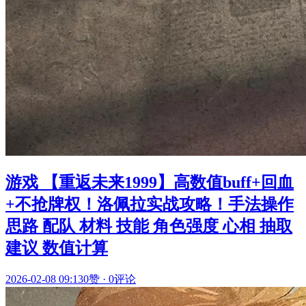
游戏 【重返未来1999】高数值buff+回血
+不抢牌权！洛佩拉实战攻略！手法操作
思路 配队 材料 技能 角色强度 心相 抽取
建议 数值计算
2026-02-08 09:13
0赞
·
0评论