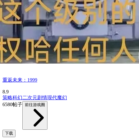
重返未来：1999
8.9
策略
科幻
二次元
剧情
现代
魔幻
6580帖子
前往游戏圈
下载