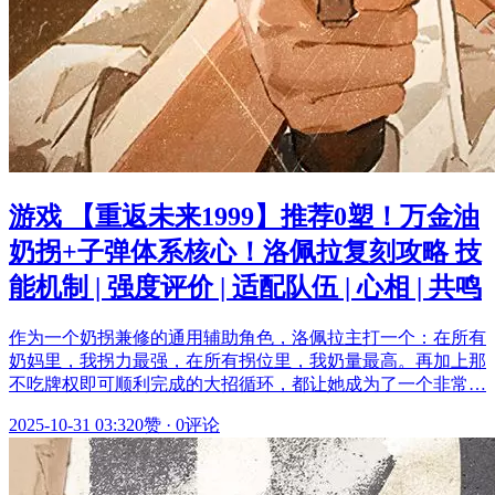
游戏 【重返未来1999】推荐0塑！万金油
奶拐+子弹体系核心！洛佩拉复刻攻略 技
能机制 | 强度评价 | 适配队伍 | 心相 | 共鸣
作为一个奶拐兼修的通用辅助角色，洛佩拉主打一个：在所有
奶妈里，我拐力最强，在所有拐位里，我奶量最高。再加上那
不吃牌权即可顺利完成的大招循环，都让她成为了一个非常…
2025-10-31 03:32
0赞
·
0评论