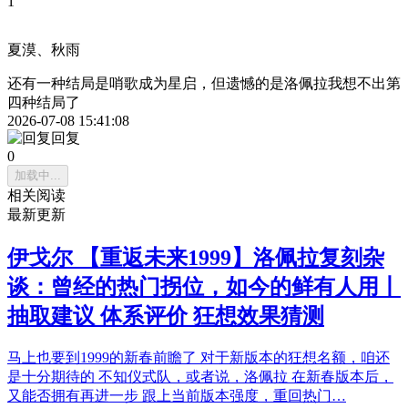
1
夏漠、秋雨
还有一种结局是哨歌成为星启，但遗憾的是洛佩拉我想不出第
四种结局了
2026-07-08 15:41:08
回复
0
加载中...
相关阅读
最新更新
伊戈尔 【重返未来1999】洛佩拉复刻杂
谈：曾经的热门拐位，如今的鲜有人用丨
抽取建议 体系评价 狂想效果猜测
马上也要到1999的新春前瞻了 对于新版本的狂想名额，咱还
是十分期待的 不知仪式队，或者说，洛佩拉 在新春版本后，
又能否拥有再进一步 跟上当前版本强度，重回热门…