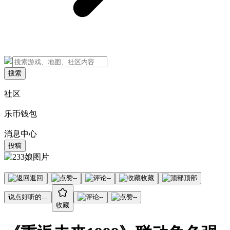
搜索
社区
乐币钱包
消息中心
投稿
返回
--
--
收藏
顶部
说点好听的...
--
--
收藏