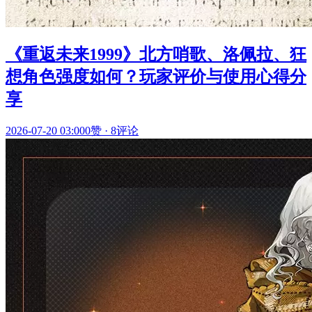
《重返未来1999》北方哨歌、洛佩拉、狂
想角色强度如何？玩家评价与使用心得分
享
2026-07-20 03:00
0赞
·
8评论