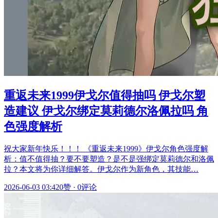
重返未来1999伊戈尔值得抽吗 伊戈尔塑
造建议 伊戈尔绑定莫莉德尔洛佩拉吗 角
色强度解析
祝大家新年快乐！！！ 《重返未来1999》伊戈尔角色强度解
析：值不值得抽？要不要塑造？是不是强绑定莫莉德尔和洛佩
拉？本文将为你详细解答。伊戈尔作为新角色，其技能…
2026-06-03 03:42
0赞
·
0评论