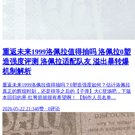
重返未来1999洛佩拉值得抽吗 洛佩拉0塑
造强度评测 洛佩拉适配队友 溢出暴转爆
机制解析
重返未来1999洛佩拉值得抽吗？0塑造强度如何？估计洛佩拉
真正的辉煌时刻，还是得等之后的【子弹】大C登场吧，下版
本回归的界·红弩箭就很有希望啊！ 【制作人员名单…
2026-05-22 21:34
0赞
·
0评论