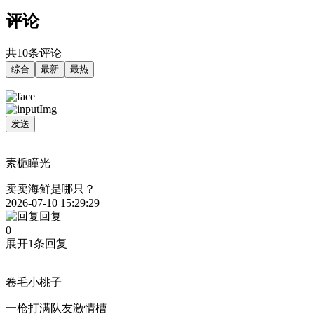
评论
共10条评论
综合
最新
最热
发送
素栀瞳光
卖卖海鲜是哪只？
2026-07-10 15:29:29
回复
0
展开1条回复
卷毛小桃子
一枪打满队友激情槽