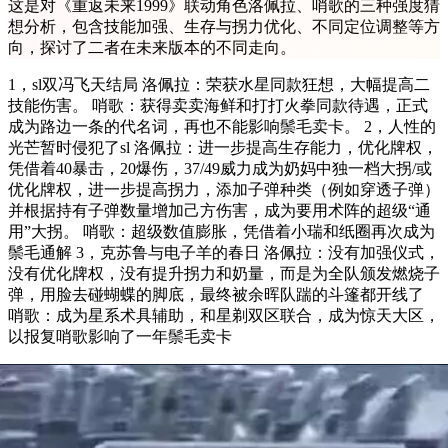
这是对《重返未来1999》联动角色洛佩拉、哨歌的三种强度猜
想分析，包含技能加强、生存与拐力优化、不同定位调整等方
向，探讨了二者在未来版本的不同走向。
1，sl双冯飞天结局 洛佩拉：荣获水星同款狂想，大幅提高二
技能伤害。 哨歌：获得卖卖海鲜和打打火拳同款待遇，正式
成为路边一条的代名词，再也不能影响鬃毛卖卡。 2，人性的
光芒暂时侵犯了sl 洛佩拉：进一步提高生存能力，优化牌权，
凭借着40暴击，20爆伤，37/49威力成为奶妈中独一档大拐/或
优化牌权，进一步提高拐力，添加子弹种类（例如穿透子弹）
并根据持有子弹数量增加己方伤害，成为要用术阵的超级“通
用”大拐。 哨歌：超级数值膨胀，凭借着小瑞和纸圈再次成为
鬃毛通解 3，克苏鲁与电子羊的春日 洛佩拉：没有加强仪式，
没有优化牌权，没有提升拐力和奶量，而是为全队颁发燃烧子
弹，用脸去碰蝴蝶的脚底，最终被余晖队踹的斗篷都开线了
哨歌：成为星系术具辅助，和星剃双区联合，成为惊天大区，
以报复哨歌影响了一年鬃毛卖卡