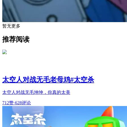
暂无更多
推荐阅读
太空人对战无毛老母鸡#太空杀
太空人对战无毛坤坤，你真的太美
712赞
·
628评论