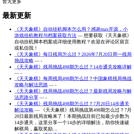
暂无更多
最新更新
《天天象棋》自动挂机脚本怎么用？感谢max开源，小
游戏挂机教程与档案获取方法
— 想要获取《天天象棋》
自动挂机脚本档案或详细使用教程？欢迎在评论区留言
或私信我！
《天天象棋》每日残局怎么过？2026年7月20日周一残局
挑战攻略
— -
《天天象棋》残局挑战498期怎么过？14步通关攻略详解
— -
《天天象棋》每周残局498期怎么过？中国象棋残局挑战
攻略与解法思路
— -
《天天象棋》残局挑战498期怎么过？最新残局攻略与解
法思路分享
— -
《天天象棋》残局挑战498期怎么过？7月20日14步通关
解法攻略
— 《天天象棋》残局挑战第498期怎么过？7月
20日最新残局攻略来了！本期挑战目前已知最少步数为
14步通关，这里分享一个14步的详细解法，助你快速破
解棋局，赢取奖励…