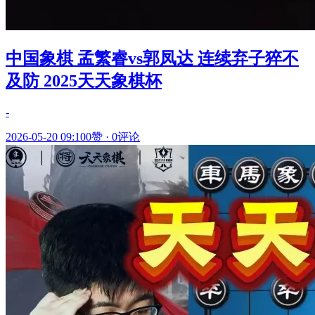
中国象棋 孟繁睿vs郭凤达 连续弃子猝不
及防 2025天天象棋杯
-
2026-05-20 09:10
0赞
·
0评论