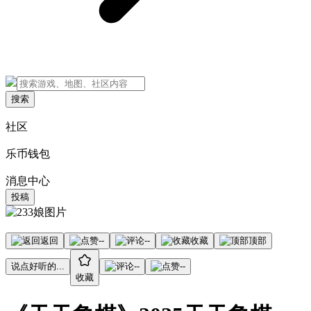
搜索
社区
乐币钱包
消息中心
投稿
返回
--
--
收藏
顶部
说点好听的...
--
--
收藏