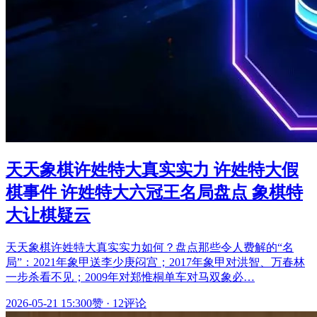
天天象棋许姓特大真实实力 许姓特大假
棋事件 许姓特大六冠王名局盘点 象棋特
大让棋疑云
天天象棋许姓特大真实实力如何？盘点那些令人费解的“名
局”：2021年象甲送李少庚闷宫；2017年象甲对洪智、万春林
一步杀看不见；2009年对郑惟桐单车对马双象必…
2026-05-21 15:30
0赞
·
12评论