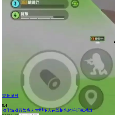
香肠派对
9.4
动作游戏
冒险
多人
大型多人在线
抢先体验
玩家对战