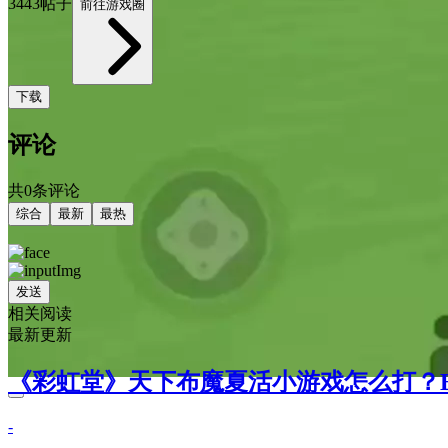
3443帖子
前往游戏圈
下载
评论
共0条评论
综合
最新
最热
发送
相关阅读
最新更新
《彩虹堂》天下布魔夏活小游戏怎么打？B
-