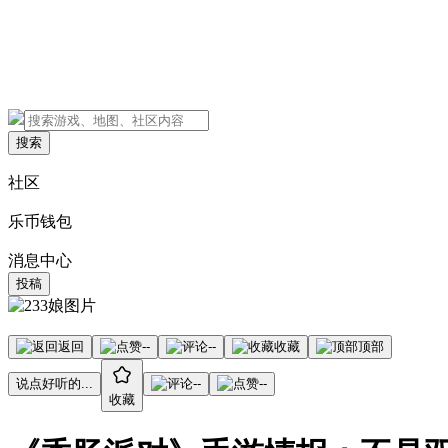
搜索
社区
乐币钱包
消息中心
投稿
返回
--
--
收藏
顶部
说点好听的...
--
--
收藏