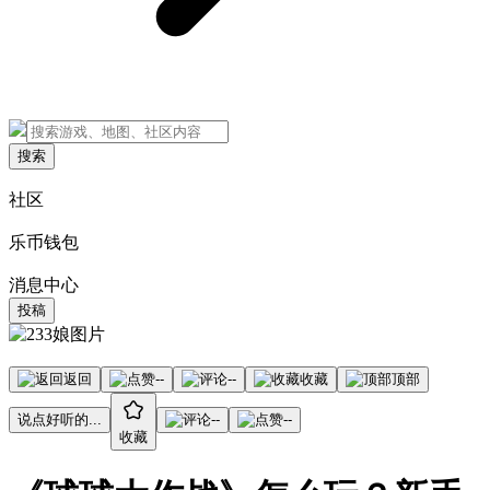
搜索
社区
乐币钱包
消息中心
投稿
返回
--
--
收藏
顶部
说点好听的...
--
--
收藏