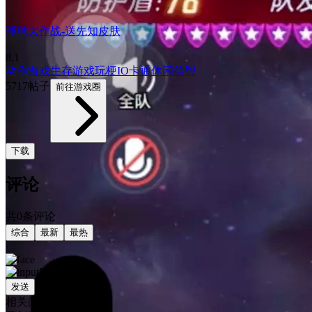
球球大作战-送先知皮肤
8.1
动作游戏
生存游戏
玩梗
IO
卡通
休闲益智
5717帖子
前往游戏圈
下载
评论
共0条评论
综合
最新
最热
发送
相关阅读