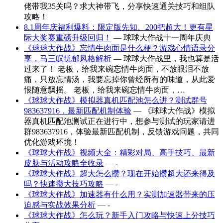
佬带我35关吗？求大神带飞，分享快速通关技巧和组队
攻略！
8.1周年庆福利爆料：限定版先知、200把超大！更有星
际大奖赛重磅升级回归！
— 球球大作战十一周年庆典
《球球大作战》忘情牛肉面是什么梗？游戏心情语录分
享，马三叹忧郁风格解析
— 球球大作战里，我也算是活
过来了！ 老板，给我来碗忘情牛肉面，不放眼泪不放
痛，只放忘情汤，我要忘掉你曾经所有的味道，从此爱
恨随意飘摇。 老板，给我来碗忘情牛肉面，…
《球球大作战》模拟器真机匹配池怎么进？测试群号
983637916，最新匹配机制体验
— 《球球大作战》模拟
器真机匹配池测试正在进行中，想参与测试的玩家请进
群983637916，体验最新匹配机制，反馈游戏问题，共同
优化游戏环境！
《球球大作战》视频大全：精彩对局、高手技巧、最新
皮肤与活动攻略全收录
— -
《球球大作战》超大怎么攒？现在开始攒超大还来得及
吗？快速攒大技巧攻略
— -
《球球大作战》加速器有什么用？实测加速器带来的压
迫感与实战效果分析
— -
《球球大作战》怎么玩？新手入门攻略与快速上分技巧