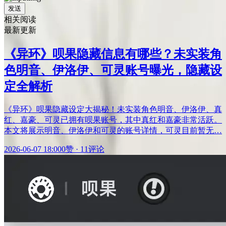
发送
相关阅读
最新更新
《异环》呗果隐藏信息有哪些？未实装角
色明音、伊洛伊、可灵账号曝光，隐藏设
定全解析
《异环》呗果隐藏设定大揭秘！未实装角色明音、伊洛伊、真
红、嘉豪、可灵已拥有呗果账号，其中真红和嘉豪非常活跃。
本文将展示明音、伊洛伊和可灵的账号详情，可灵目前暂无…
2026-06-07 18:00
0赞
·
11评论