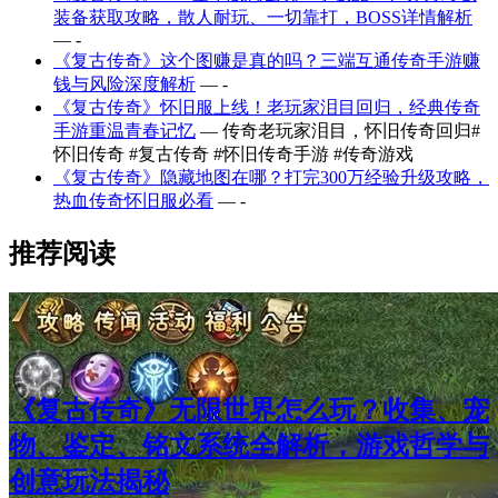
装备获取攻略，散人耐玩、一切靠打，BOSS详情解析
— -
《复古传奇》这个图赚是真的吗？三端互通传奇手游赚
钱与风险深度解析
— -
《复古传奇》怀旧服上线！老玩家泪目回归，经典传奇
手游重温青春记忆
— 传奇老玩家泪目，怀旧传奇回归#
怀旧传奇 #复古传奇 #怀旧传奇手游 #传奇游戏
《复古传奇》隐藏地图在哪？打完300万经验升级攻略，
热血传奇怀旧服必看
— -
推荐阅读
《复古传奇》无限世界怎么玩？收集、宠
物、鉴定、铭文系统全解析，游戏哲学与
创意玩法揭秘