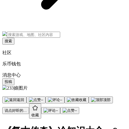
搜索
社区
乐币钱包
消息中心
投稿
返回
--
--
收藏
顶部
说点好听的...
--
--
收藏