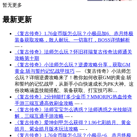
暂无更多
最新更新
《复古传奇》1.76金币版怎么玩？小极品加6、赤月终极
装备获取攻略，散人耐玩、一切靠打，BOSS详情解析
— -
《复古传奇》法师怎么玩？怀旧祥瑞复古传奇法师通关
攻略第十期
《复古传奇》小法师怎么玩？逆袭攻略分享，获取GM
黄金.斩与誓约记忆战甲技巧
— 《复古传奇》小法师怎
么玩？详细逆袭攻略来了！教你如何收获GM的黄金.斩
和誓约的记忆战甲，从新手小白快速成长为PK大神。这
份攻略涵盖技能搭配、装备获取、打宝技巧和…
《复古传奇》2分钟能打多少金币？MMORPG热血传奇
手游三端互通高效刷金攻略
— -
《复古传奇》法师宝宝怎么诱惑？法师诱惑之光技能详
解，三端互通手游攻略
— -
《复古传奇》爱坤剑甲怎么获得？1.96七彩皓月、黄金
皓月、紫金皓月版本玩法攻略
— -
《复古传奇》1.76金币版怎么玩？小极品+6、赤月终极