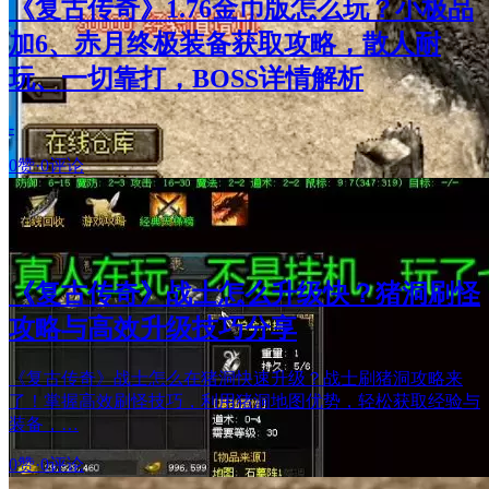
《复古传奇》1.76金币版怎么玩？小极品
加6、赤月终极装备获取攻略，散人耐
玩、一切靠打，BOSS详情解析
-
0赞
·
0评论
《复古传奇》战士怎么升级快？猪洞刷怪
攻略与高效升级技巧分享
《复古传奇》战士怎么在猪洞快速升级？战士刷猪洞攻略来
了！掌握高效刷怪技巧，利用猪洞地图优势，轻松获取经验与
装备，…
0赞
·
0评论