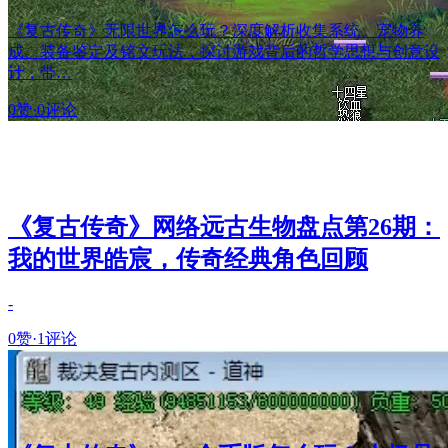
《复古传奇》无限世界怎么玩？深度解析收集系统、宠物养
成、装备鉴定及铭文玩法，探讨游戏背后的哲学思想与创意设
计，带…
0赞
·
0评论
《复古传奇》网络远古生物盘点第26期：
我的世界皓宸，传奇经典角色回顾
-
0赞
·
1评论