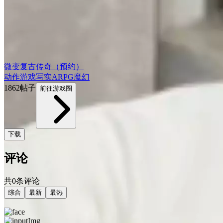
微变复古传奇（预约）
动作游戏
写实
ARPG
魔幻
1862帖子
前往游戏圈
下载
评论
共0条评论
综合
最新
最热