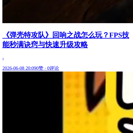
《弹壳特攻队》回响之战怎么玩？FPS技
能秒满诀窍与快速升级攻略
-
2026-06-08 20:09
0赞
·
0评论