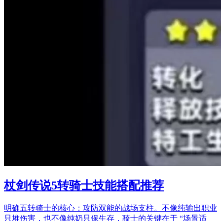
杖剑传说5转骑士技能搭配推荐
明确五转骑士的核心：攻防双能的战场支柱。不像纯输出职业
只堆伤害，也不像纯奶只保生存，骑士的关键在于 “场景适