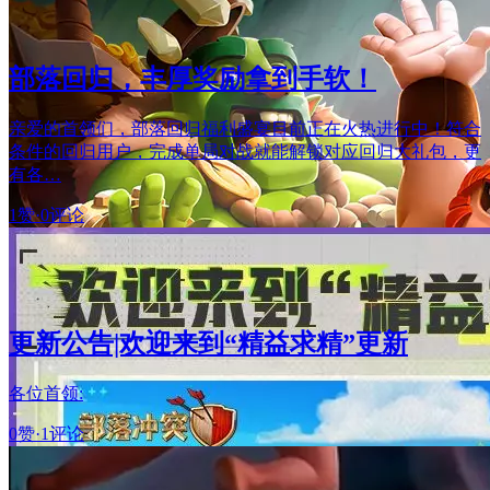
部落回归，丰厚奖励拿到手软！
亲爱的首领们，部落回归福利盛宴目前正在火热进行中！符合
条件的回归用户，完成单局对战就能解锁对应回归大礼包，更
有各…
1赞
·
0评论
更新公告|欢迎来到“精益求精”更新
各位首领:
0赞
·
1评论