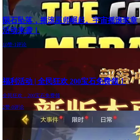
陨石坠落，摇滚巫师崛起。宇宙摇滚奖章
活动来袭！
10赞
·
1评论
福利活动 | 全民狂欢 200宝石免费领！
全民狂欢，200宝石免费领
2赞
·
0评论