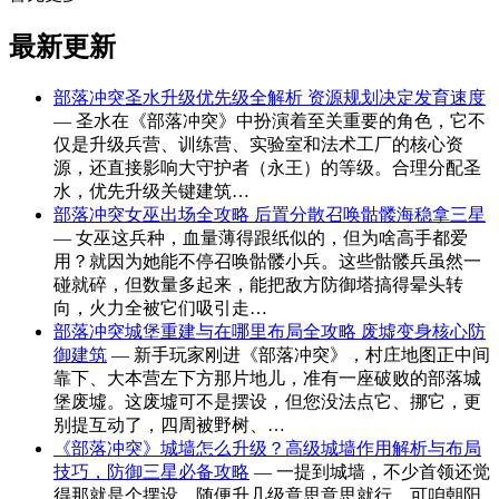
最新更新
部落冲突圣水升级优先级全解析 资源规划决定发育速度
— 圣水在《部落冲突》中扮演着至关重要的角色，它不
仅是升级兵营、训练营、实验室和法术工厂的核心资
源，还直接影响大守护者（永王）的等级。合理分配圣
水，优先升级关键建筑…
部落冲突女巫出场全攻略 后置分散召唤骷髅海稳拿三星
— 女巫这兵种，血量薄得跟纸似的，但为啥高手都爱
用？就因为她能不停召唤骷髅小兵。这些骷髅兵虽然一
碰就碎，但数量多起来，能把敌方防御塔搞得晕头转
向，火力全被它们吸引走…
部落冲突城堡重建与在哪里布局全攻略 废墟变身核心防
御建筑
— 新手玩家刚进《部落冲突》，村庄地图正中间
靠下、大本营左下方那片地儿，准有一座破败的部落城
堡废墟。这废墟可不是摆设，但您没法点它、挪它，更
别提互动了，四周被野树、…
《部落冲突》城墙怎么升级？高级城墙作用解析与布局
技巧，防御三星必备攻略
— 一提到城墙，不少首领还觉
得那就是个摆设，随便升几级意思意思就行。可咱朝阳