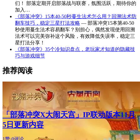
们！ 部落定期开启部落战与联赛，氛围活跃，期待你的
加入…
《部落冲突》15本40-50秒蔓生法术怎么用？回溯法术防
翻车技巧，稳定三星打法攻略
— 部落冲突15本第40-50
秒使用蔓生法术容易翻车？别担心，偶然发现使用回溯
法术可以完美弥补这个风险，有效降低失误率，稳定三
星打法分享！
《部落冲突》35个冷知识盘点，老玩家才知道的隐藏技
巧与游戏细节
推荐阅读
「部落冲突X大闹天宫」IP联动版本11月
5日更新内容
1赞
·
0评论