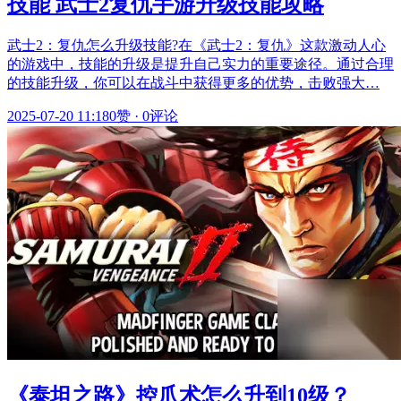
技能 武士2复仇手游升级技能攻略
武士2：复仇怎么升级技能?在《武士2：复仇》这款激动人心
的游戏中，技能的升级是提升自己实力的重要途径。通过合理
的技能升级，你可以在战斗中获得更多的优势，击败强大…
2025-07-20 11:18
0赞
·
0评论
《泰坦之路》控爪术怎么升到10级？