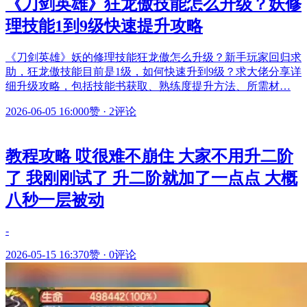
《刀剑英雄》狂龙傲技能怎么升级？妖修
理技能1到9级快速提升攻略
《刀剑英雄》妖的修理技能狂龙傲怎么升级？新手玩家回归求
助，狂龙傲技能目前是1级，如何快速升到9级？求大佬分享详
细升级攻略，包括技能书获取、熟练度提升方法、所需材…
2026-06-05 16:00
0赞
·
2评论
教程攻略 哎很难不崩住 大家不用升二阶
了 我刚刚试了 升二阶就加了一点点 大概
八秒一层被动
-
2026-05-15 16:37
0赞
·
0评论