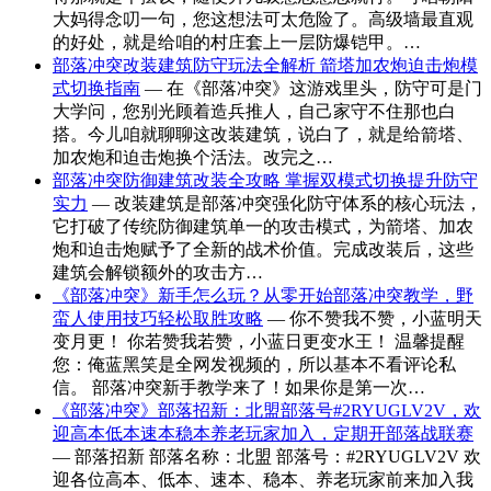
大妈得念叨一句，您这想法可太危险了。高级墙最直观
的好处，就是给咱的村庄套上一层防爆铠甲。…
部落冲突改装建筑防守玩法全解析 箭塔加农炮迫击炮模
式切换指南
— 在《部落冲突》这游戏里头，防守可是门
大学问，您别光顾着造兵推人，自己家守不住那也白
搭。今儿咱就聊聊这改装建筑，说白了，就是给箭塔、
加农炮和迫击炮换个活法。改完之…
部落冲突防御建筑改装全攻略 掌握双模式切换提升防守
实力
— 改装建筑是部落冲突强化防守体系的核心玩法，
它打破了传统防御建筑单一的攻击模式，为箭塔、加农
炮和迫击炮赋予了全新的战术价值。完成改装后，这些
建筑会解锁额外的攻击方…
《部落冲突》新手怎么玩？从零开始部落冲突教学，野
蛮人使用技巧轻松取胜攻略
— 你不赞我不赞，小蓝明天
变月更！ 你若赞我若赞，小蓝日更变水王！ 温馨提醒
您：俺蓝黑笑是全网发视频的，所以基本不看评论私
信。 部落冲突新手教学来了！如果你是第一次…
《部落冲突》部落招新：北盟部落号#2RYUGLV2V，欢
迎高本低本速本稳本养老玩家加入，定期开部落战联赛
— 部落招新 部落名称：北盟 部落号：#2RYUGLV2V 欢
迎各位高本、低本、速本、稳本、养老玩家前来加入我