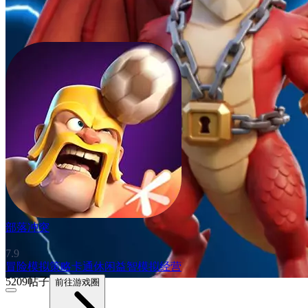
部落冲突
7.9
冒险
模拟
策略
卡通
休闲益智
模拟经营
5209帖子
前往游戏圈