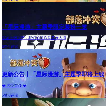
「星际漫游」主题季限定装扮一览
探索无垠宇宙，我们的征途是星辰大海
6赞
·
1评论
更新公告丨「星际漫游」主题季即将上线
❤️ 各位首领 ❤️
5赞
·
3评论