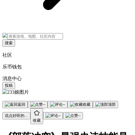
搜索
社区
乐币钱包
消息中心
投稿
返回
--
--
收藏
顶部
说点好听的...
--
--
收藏