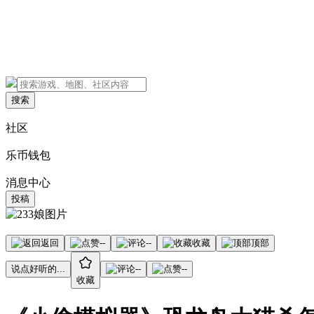
搜索
社区
乐币钱包
消息中心
投稿
返回
--
--
收藏
顶部
说点好听的...
--
--
收藏