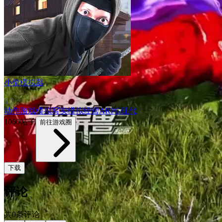
小偷模拟器
6.7
动作游戏
模拟
写实
模拟经营
ARPG
现代
1060帖子
前往游戏圈
下载
评论
共0条评论