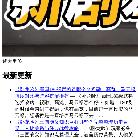
暂无更多
最新更新
《卧龙吟》蜀国180级武将选哪个？祝融、高览、马云禄
强度对比与阵容搭配推荐
— 《卧龙吟》蜀国180级武将
选择攻略：祝融、高览、马云禄哪个好？ 如题，180级
的时候会谈到了祝融，也有高览，目前是一直投资的马
云禄。想请教是一直培养马云禄下去，…
《卧龙吟》三国演义知识点有哪些？完整整理历史背
景、人物关系与经典战役攻略
— 《卧龙吟》玩家必备！
《三国演义》知识点整理大全，涵盖历史背景、人物关