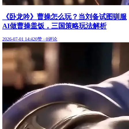
《卧龙吟》曹操怎么玩？当刘备试图驯服
AI做曹操盖饭，三国策略玩法解析
2026-07-01 14:42
0赞
·
0评论