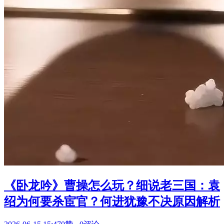
《卧龙吟》曹操怎么玩？细说老三国：袁
绍为何要杀宦官？何进犹豫不决原因解析