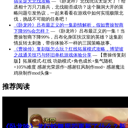
搞笑逆天北伐攻略
— 《卧龙吟》北伐玩法太逆天了！给
丞相十万只刀盾兵，北伐能否成功？这个脑洞大开的策
略问题引发热议，一起来看看在游戏中如何实现极限北
伐，挑战不可能的任务吧！
《卧龙吟》吕布最正义的一集剧情解析，假如曹操智商
下降99%会怎样？
— 《卧龙吟》吕布最正义的一集！当
曹操智商下降99%，吕布化身匡扶汉室的英雄？这集剧
情反转太刺激，带你体验不一样的三国策略故事。
《曹操传》复刻版怎么玩？红线拓展模式攻略，博望坡
之战通关技巧与怀旧单机游戏体验分享
— 【曹操传复刻
版】拓展模式-红线 功勋模式+角色成长+集气随机
+105%难度 感谢光荣原作~感谢狂风制作mod~ 感谢魔法
鸡块制作mod头像~
推荐阅读
《卧龙吟》龙行蛇舞周四更新了什么？新