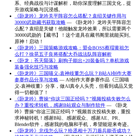
系、经典战役与计谋解析，助你深度理解三国文化，提
升游戏策略与沉浸感。
《卧龙吟》龙吟关平阵容怎么搭配？袁绍关键作用与
30000武勋藏书获取攻略
— 《卧龙吟》龙吟关平阵容怎
么配？袁绍是关键！他能触发龙吟效果，所以需要两个
30000武勋的【藏书】！这个道具在藏书阁里就能买到。
原神！启动！
《卧龙吟》三国策略游戏攻略：盟会BOSS蔡瑁黄祖怎
么打？徐晃五子良将搭配大乔战法队阵容解析
《卧龙：苍天陨落》刷狗子能出+20装备吗？单机游戏
装备强化技巧与攻略
《卧龙吟》三国喵义-袁神歧董怎么玩？B站AI创作大赛
参赛作品分享与攻略
— AI创作大赛参赛作品《三国喵
义-袁神歧董》分享，做AI真令人头秃，但看到成品又觉
得一切都值了！
《卧龙吟》曹操“你这三国正经吗？”视频投稿失败怎么
办？重投求转机，感谢B站观众与制作软件
— 《卧龙
吟》曹操“你这三国正经吗？”视频首次投稿失败，重投
求神秘转机！感谢B站、感谢观众、感谢AE、PR、
Blender软件，感谢我的电脑和手机，希望能迎来奇迹。
《卧龙吟》北伐怎么玩？给丞相十万刀盾兵能否成功？