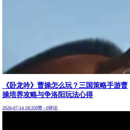
《卧龙吟》曹操怎么玩？三国策略手游曹
操培养攻略与争洛阳玩法心得
2026-07-14 18:35
0赞
·
0评论