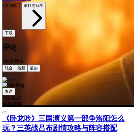
1206帖子
前往游戏圈
下载
评论
共0条评论
综合
最新
最热
发送
相关阅读
最新更新
《卧龙吟》三国演义第一部争洛阳怎么
玩？三英战吕布剧情攻略与阵容搭配