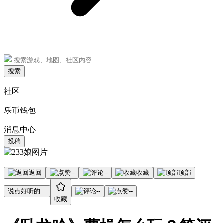
搜索
社区
乐币钱包
消息中心
投稿
返回
--
--
收藏
顶部
说点好听的...
--
--
收藏