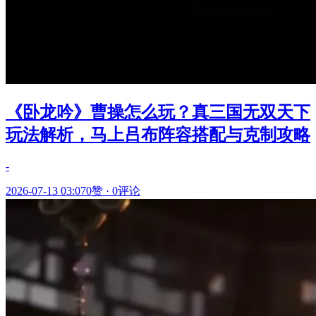
《卧龙吟》曹操怎么玩？真三国无双天下
玩法解析，马上吕布阵容搭配与克制攻略
-
2026-07-13 03:07
0赞
·
0评论