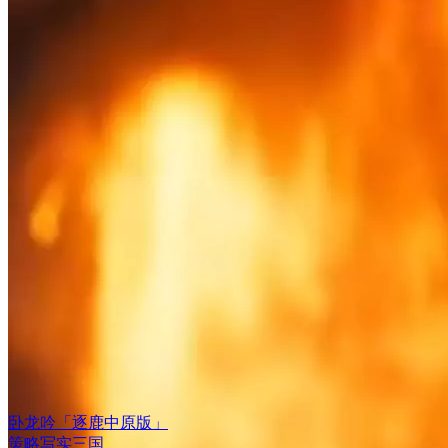
卧龙吟「逐鹿中原版」
策略
写实
三国