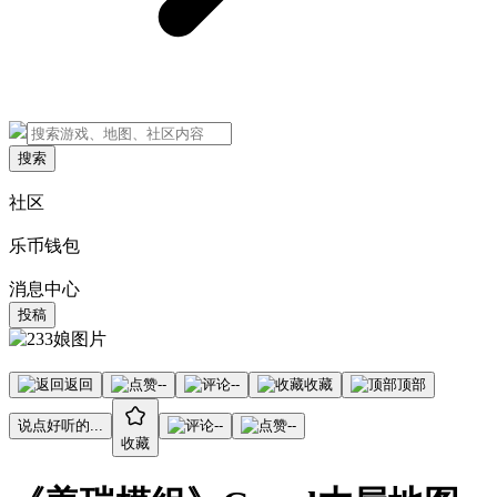
搜索
社区
乐币钱包
消息中心
投稿
返回
--
--
收藏
顶部
说点好听的...
--
--
收藏