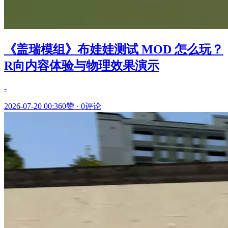
《盖瑞模组》布娃娃测试 MOD 怎么玩？
R向内容体验与物理效果演示
-
2026-07-20 00:36
0赞
·
0评论