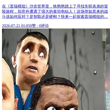
在《盖瑞模组》沙盒世界里，铁憨憨踏上了寻找失联表弟的冒
险旅程，却意外遭遇了强大的泰坦电钻人！这场突如其来的战
斗该如何应对？是智取还是硬刚？快来一起探索盖瑞模组的…
2026-07-21 01:05
0赞
·
0评论