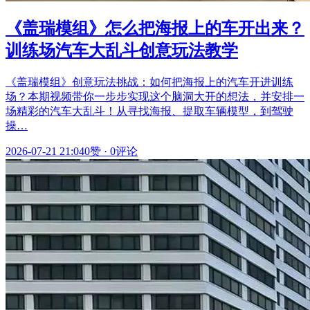
《盖瑞模组》怎么把海报上的车开出来？
训练场汽车大乱斗创意玩法教学
《盖瑞模组》创意玩法挑战：如何把海报上的汽车开进训练
场？本期视频带你一步步实现这个脑洞大开的想法，并安排一
场精彩的汽车大乱斗！从寻找海报、提取车辆模型，到驾驶
操…
2026-07-21 21:04
0赞
·
0评论