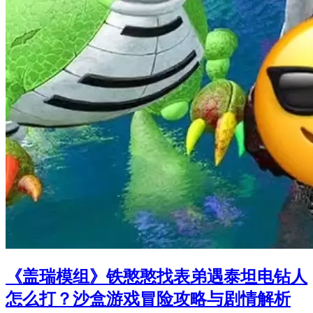
《盖瑞模组》铁憨憨找表弟遇泰坦电钻人
怎么打？沙盒游戏冒险攻略与剧情解析