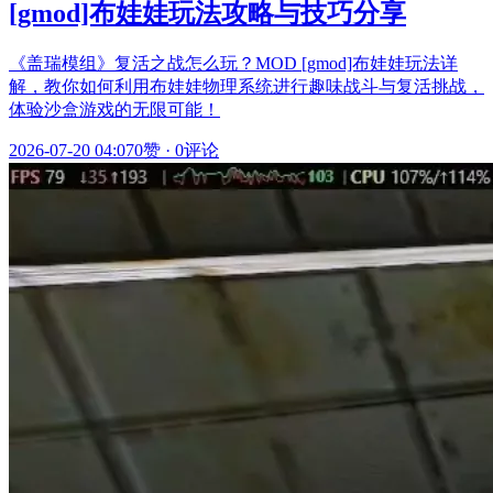
[gmod]布娃娃玩法攻略与技巧分享
《盖瑞模组》复活之战怎么玩？MOD [gmod]布娃娃玩法详
解，教你如何利用布娃娃物理系统进行趣味战斗与复活挑战，
体验沙盒游戏的无限可能！
2026-07-20 04:07
0赞
·
0评论