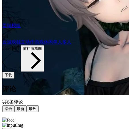
盖瑞模组
9.3
云游戏
独立
动作游戏
休闲
单人
多人
3554帖子
前往游戏圈
下载
评论
共0条评论
综合
最新
最热